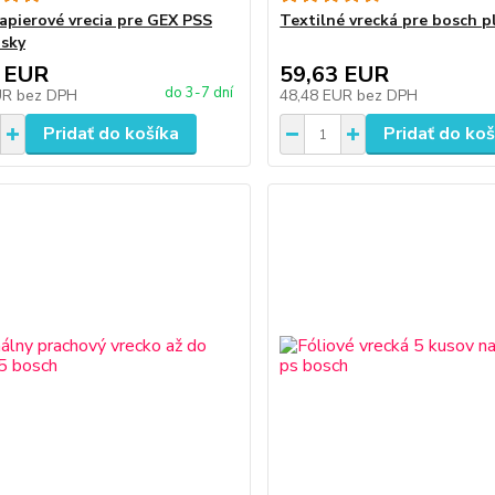
apierové vrecia pre GEX PSS
Textilné vrecká pre bosch pl
sky
 EUR
59,63 EUR
do 3-7 dní
UR
bez DPH
48,48 EUR
bez DPH
Pridať do košíka
Pridať do koš