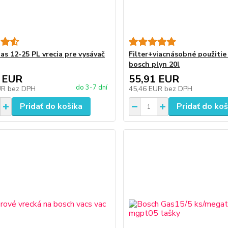
as 12-25 PL vrecia pre vysávač
Filter+viacnásobné použitie
bosch plyn 20l
 EUR
55,91 EUR
do 3-7 dní
UR
bez DPH
45,46 EUR
bez DPH
Pridať do košíka
Pridať do koš