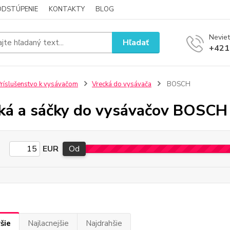
ODSTÚPENIE
KONTAKTY
BLOG
Neviet
Hľadať
+421
ríslušenstvo k vysávačom
Vrecká do vysávača
BOSCH
ká a sáčky do vysávačov BOSCH
EUR
Od
šie
Najlacnejšie
Najdrahšie