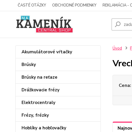
ČASTÉ OTÁZKY
OBCHODNÉ PODMIENKY
REKLAMÁCIA - 
Úvod
P
Akumulátorové vŕtačky
Vrec
Brúsky
Brúsky na reťaze
Cena:
Drážkovacie frézy
Elektrocentraly
Frézy, frézky
Hoblíky a hobľovačky
Najnov