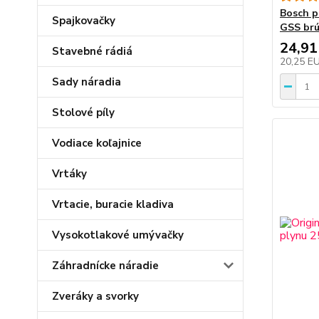
Bosch p
Spajkovačky
GSS brú
24,91
Stavebné rádiá
20,25 E
Sady náradia
Stolové píly
Vodiace koľajnice
Vrtáky
Vrtacie, buracie kladiva
Vysokotlakové umývačky
Záhradnícke náradie
Zveráky a svorky