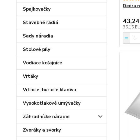
Dedra n
Spajkovačky
43,24
Stavebné rádiá
35,15 E
Sady náradia
Stolové píly
Vodiace koľajnice
Vrtáky
Vrtacie, buracie kladiva
Vysokotlakové umývačky
Záhradnícke náradie
Zveráky a svorky