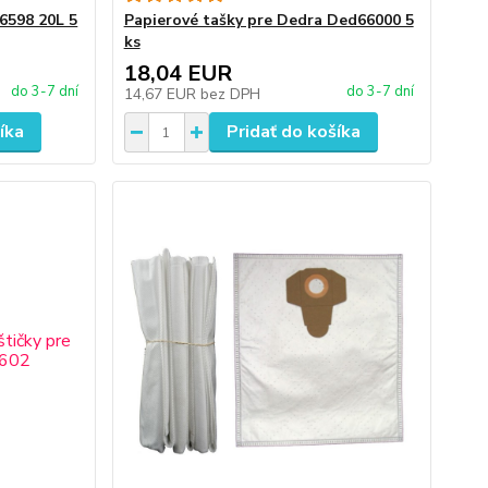
6598 20L 5
Papierové tašky pre Dedra Ded66000 5
ks
18,04 EUR
do 3-7 dní
do 3-7 dní
14,67 EUR
bez DPH
íka
Pridať do košíka