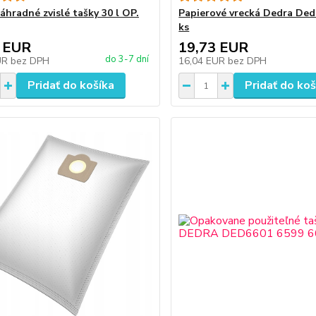
áhradné zvislé tašky 30 l OP.
Papierové vrecká Dedra Ded
ks
 EUR
19,73 EUR
do 3-7 dní
UR
bez DPH
16,04 EUR
bez DPH
Pridať do košíka
Pridať do koš