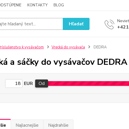
ODSTÚPENIE
KONTAKTY
BLOG
Neviet
Hľadať
+421
ríslušenstvo k vysávačom
Vrecká do vysávača
DEDRA
ká a sáčky do vysávačov DEDRA
EUR
Od
šie
Najlacnejšie
Najdrahšie