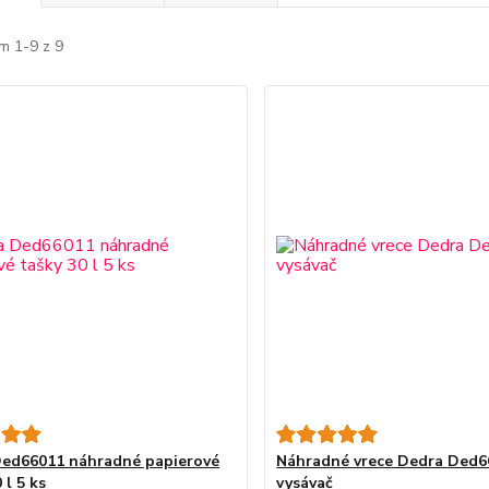
m 1-9 z 9
ed66011 náhradné papierové
Náhradné vrece Dedra Ded6
 l 5 ks
vysávač