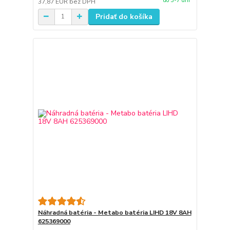
do 3-7 dní
37,87 EUR
bez DPH
Pridať do košíka
Náhradná batéria - Metabo batéria LIHD 18V 8AH
625369000