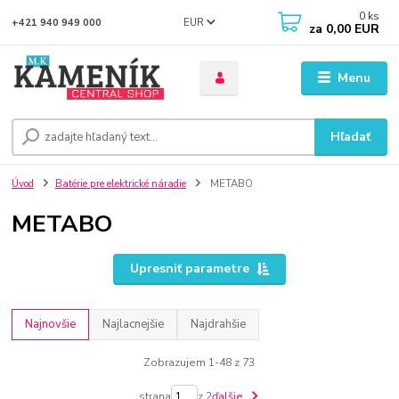
0
ks
EUR
+421 940 949 000
za
0,00 EUR
Menu
Hľadať
Úvod
Batérie pre elektrické náradie
METABO
METABO
Upresniť parametre
Najnovšie
Najlacnejšie
Najdrahšie
Zobrazujem 1-48 z 73
strana
z 2
ďalšie