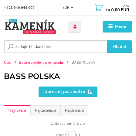
0
ks
EUR
+421 940 949 000
za
0,00 EUR
Menu
Hľadať
Úvod
Batérie pre elektrické náradie
BASS POLSKA
BASS POLSKA
Upresniť parametre
Najnovšie
Najlacnejšie
Najdrahšie
Zobrazujem 1-5 z 5
strana
z 1