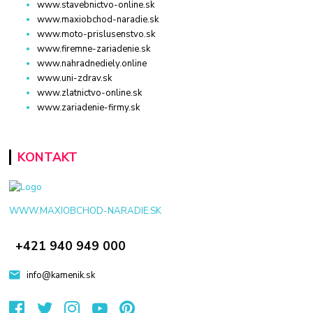
www.stavebnictvo-online.sk
www.maxiobchod-naradie.sk
www.moto-prislusenstvo.sk
www.firemne-zariadenie.sk
www.nahradnediely.online
www.uni-zdrav.sk
www.zlatnictvo-online.sk
www.zariadenie-firmy.sk
KONTAKT
WWW.MAXIOBCHOD-NARADIE.SK
+421 940 949 000
info@kamenik.sk