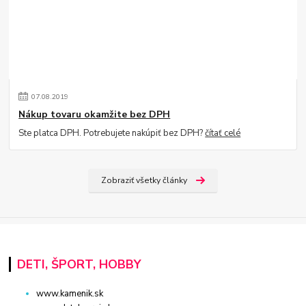
07
.
08
.
2019
Nákup tovaru okamžite bez DPH
Ste platca DPH. Potrebujete nakúpiť bez DPH?
čítať celé
Zobraziť všetky články
DETI, ŠPORT, HOBBY
www.kamenik.sk