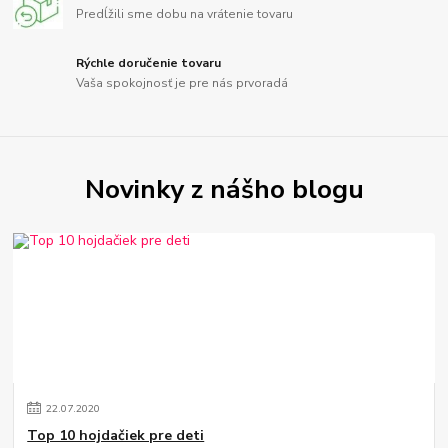
Predĺžili sme dobu na vrátenie tovaru
Rýchle doručenie tovaru
Vaša spokojnosť je pre nás prvoradá
Novinky z nášho blogu
22
.
07
.
2020
Top 10 hojdačiek pre deti