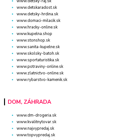
www.detsky-raj.sk
www.detskaradost.sk
www.detsky-hrdina.sk
www.domaci-milacik.sk
www.hracky-online.sk
www.kupelna.shop
www.stonshop.sk
www.sanita-kupelne.sk
www.skolsky-batoh.sk
www.sportaturistika.sk
www.potraviny-online.sk
www.zlatnictvo-online.sk
www.rybarstvo-kamenik.sk
DOM, ZÁHRADA
www.dm-drogeria.sk
www.kvalitnytovar.sk
www.najvypredaj.sk
www.topvypredaj.sk