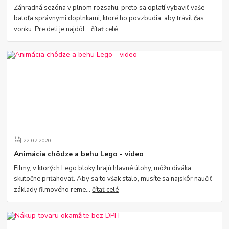
Záhradná sezóna v plnom rozsahu, preto sa oplatí vybaviť vaše
batoľa správnymi doplnkami, ktoré ho povzbudia, aby trávil čas
vonku. Pre deti je najdôl...
čítať celé
22
.
07
.
2020
Animácia chôdze a behu Lego - video
Filmy, v ktorých Lego bloky hrajú hlavné úlohy, môžu diváka
skutočne priťahovať. Aby sa to však stalo, musíte sa najskôr naučiť
základy filmového reme...
čítať celé