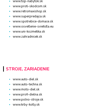
www.top-nabytok.sk
www.proti-skodcom.sk
www.retromaxishop.sk
www.superpredajca.sk
www.spotrebice-domace.sk
www.osvetlenie-svietidla.eu
www.uni-kozmetika.sk
www.zahradnicek.sk
STROJE, ZARIADENIE
www.auto-diel.sk
www.auto-techna.sk
www.moto-diel.sk
www.profi-dielna.sk
www.polno-stroje.sk
www.krby-kotly.sk