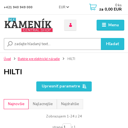
0
ks
EUR
+421 940 949 000
za
0,00 EUR
Menu
Hľadať
Úvod
Batérie pre elektrické náradie
HILTI
HILTI
Upresniť parametre
Najnovšie
Najlacnejšie
Najdrahšie
Zobrazujem 1-24 z 24
strana
z 1