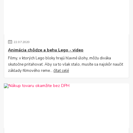
22
.
07
.
2020
Animácia chôdze a behu Lego - video
Filmy, v ktorých Lego bloky hrajú hlavné úlohy, môžu diváka
skutočne priťahovať. Aby sa to však stalo, musíte sa najskôr naučiť
základy filmového reme...
čítať celé