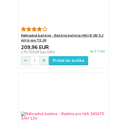
Náhradná batéria - Batéria batéria Hilti B 36/ 5.2
AH li-ion TE 30
209,96 EUR
do 3-7 dní
170,70 EUR
bez DPH
Pridať do košíka