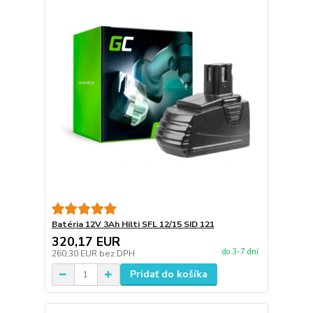
Batéria 12V 3Ah Hilti SFL 12/15 SID 121
320,17 EUR
do 3-7 dní
260,30 EUR
bez DPH
Pridať do košíka