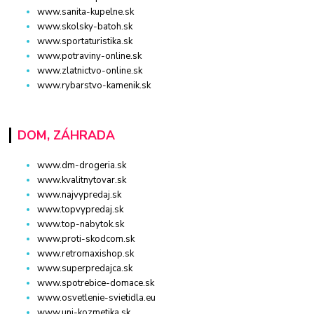
www.sanita-kupelne.sk
www.skolsky-batoh.sk
www.sportaturistika.sk
www.potraviny-online.sk
www.zlatnictvo-online.sk
www.rybarstvo-kamenik.sk
DOM, ZÁHRADA
www.dm-drogeria.sk
www.kvalitnytovar.sk
www.najvypredaj.sk
www.topvypredaj.sk
www.top-nabytok.sk
www.proti-skodcom.sk
www.retromaxishop.sk
www.superpredajca.sk
www.spotrebice-domace.sk
www.osvetlenie-svietidla.eu
www.uni-kozmetika.sk