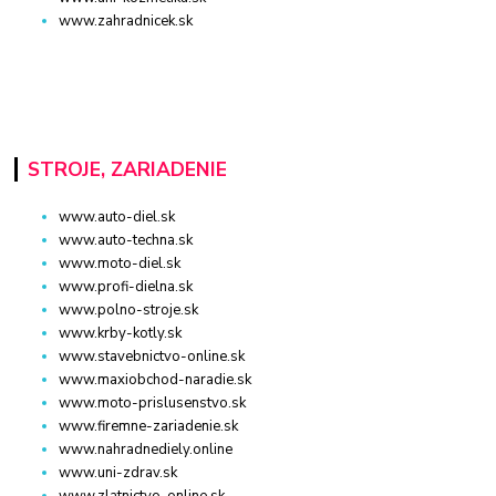
www.zahradnicek.sk
STROJE, ZARIADENIE
www.auto-diel.sk
www.auto-techna.sk
www.moto-diel.sk
www.profi-dielna.sk
www.polno-stroje.sk
www.krby-kotly.sk
www.stavebnictvo-online.sk
www.maxiobchod-naradie.sk
www.moto-prislusenstvo.sk
www.firemne-zariadenie.sk
www.nahradnediely.online
www.uni-zdrav.sk
www.zlatnictvo-online.sk