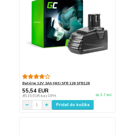
Batérie 12V 3Ah Hilti SFB 126 SFB126
55,54 EUR
do 3-7 dní
45,15 EUR
bez DPH
Pridať do košíka