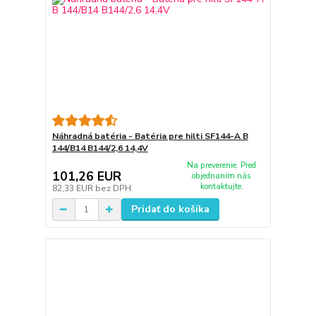
Náhradná batéria - Batéria pre hilti SF144-A B
144/B14 B144/2,6 14,4V
Na preverenie. Pred
101,26 EUR
objednaním nás
kontaktujte.
82,33 EUR
bez DPH
Pridať do košíka