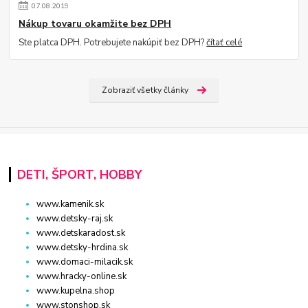
07
.
08
.
2019
Nákup tovaru okamžite bez DPH
Ste platca DPH. Potrebujete nakúpiť bez DPH?
čítať celé
Zobraziť všetky články
DETI, ŠPORT, HOBBY
www.kamenik.sk
www.detsky-raj.sk
www.detskaradost.sk
www.detsky-hrdina.sk
www.domaci-milacik.sk
www.hracky-online.sk
www.kupelna.shop
www.stonshop.sk