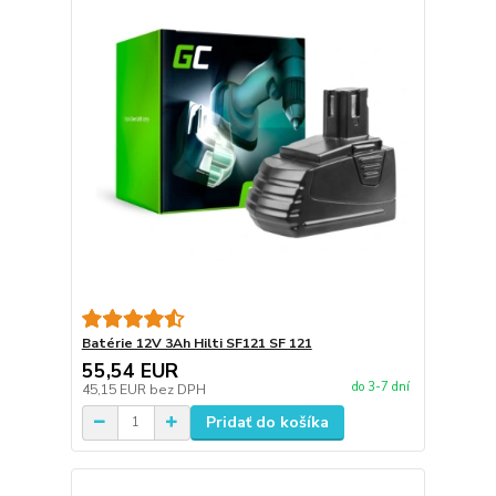
Batérie 12V 3Ah Hilti SF121 SF 121
55,54 EUR
do 3-7 dní
45,15 EUR
bez DPH
Pridať do košíka