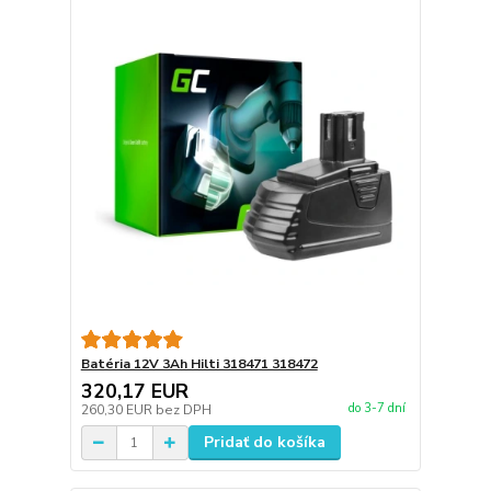
Batéria 12V 3Ah Hilti 318471 318472
320,17 EUR
do 3-7 dní
260,30 EUR
bez DPH
Pridať do košíka