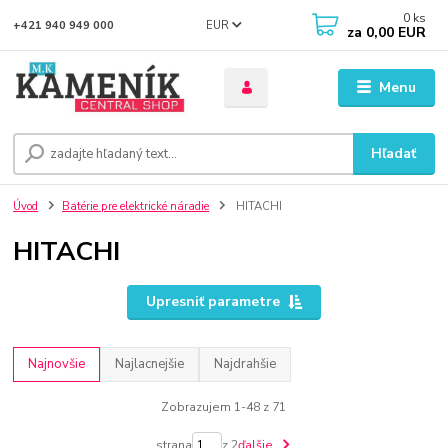
0
ks
EUR
+421 940 949 000
za
0,00 EUR
Menu
Hľadať
Úvod
Batérie pre elektrické náradie
HITACHI
HITACHI
Upresniť parametre
Najnovšie
Najlacnejšie
Najdrahšie
Zobrazujem 1-48 z 71
strana
z 2
ďalšie