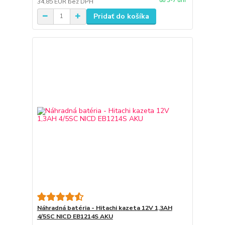
do 3-7 dní
34,85 EUR
bez DPH
Pridať do košíka
Náhradná batéria - Hitachi kazeta 12V 1,3AH
4/5SC NICD EB1214S AKU