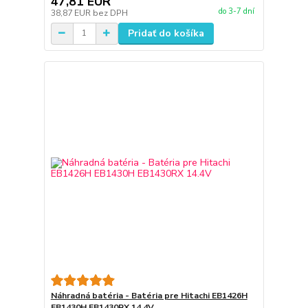
47,81 EUR
do 3-7 dní
38,87 EUR
bez DPH
Pridať do košíka
Náhradná batéria - Batéria pre Hitachi EB1426H
EB1430H EB1430RX 14.4V