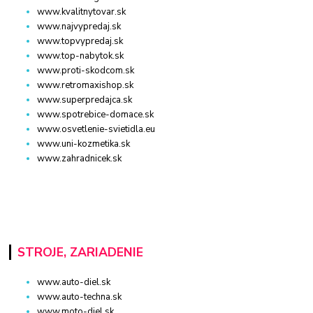
www.kvalitnytovar.sk
www.najvypredaj.sk
www.topvypredaj.sk
www.top-nabytok.sk
www.proti-skodcom.sk
www.retromaxishop.sk
www.superpredajca.sk
www.spotrebice-domace.sk
www.osvetlenie-svietidla.eu
www.uni-kozmetika.sk
www.zahradnicek.sk
STROJE, ZARIADENIE
www.auto-diel.sk
www.auto-techna.sk
www.moto-diel.sk