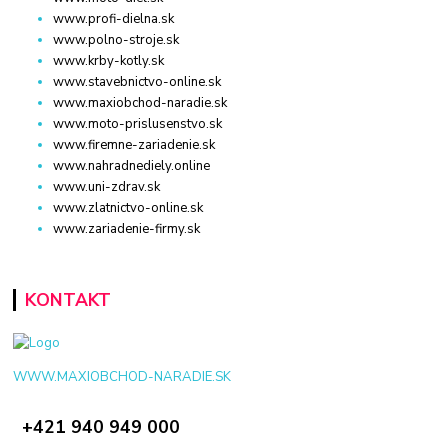
www.profi-dielna.sk
www.polno-stroje.sk
www.krby-kotly.sk
www.stavebnictvo-online.sk
www.maxiobchod-naradie.sk
www.moto-prislusenstvo.sk
www.firemne-zariadenie.sk
www.nahradnediely.online
www.uni-zdrav.sk
www.zlatnictvo-online.sk
www.zariadenie-firmy.sk
KONTAKT
WWW.MAXIOBCHOD-NARADIE.SK
+421 940 949 000