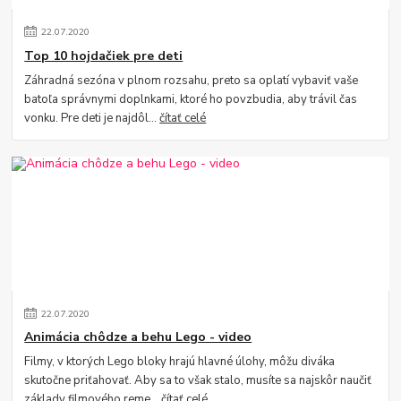
22
.
07
.
2020
Top 10 hojdačiek pre deti
Záhradná sezóna v plnom rozsahu, preto sa oplatí vybaviť vaše
batoľa správnymi doplnkami, ktoré ho povzbudia, aby trávil čas
vonku. Pre deti je najdôl...
čítať celé
22
.
07
.
2020
Animácia chôdze a behu Lego - video
Filmy, v ktorých Lego bloky hrajú hlavné úlohy, môžu diváka
skutočne priťahovať. Aby sa to však stalo, musíte sa najskôr naučiť
základy filmového reme...
čítať celé