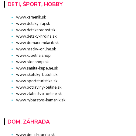
DETI, ŠPORT, HOBBY
www.kamenik.sk
www.detsky-raj.sk
www.detskaradost.sk
www.detsky-hrdina.sk
www.domaci-milacik.sk
www.hracky-online.sk
www.kupelna.shop
www.stonshop.sk
www.sanita-kupelne.sk
www.skolsky-batoh.sk
www.sportaturistika.sk
www.potraviny-online.sk
www.zlatnictvo-online.sk
www.rybarstvo-kamenik.sk
DOM, ZÁHRADA
www.dm-drogeria.sk