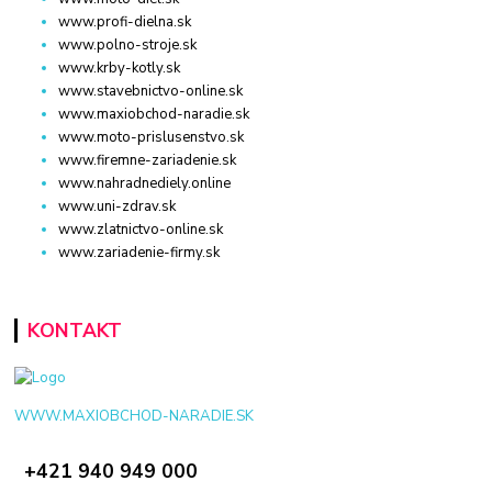
www.profi-dielna.sk
www.polno-stroje.sk
www.krby-kotly.sk
www.stavebnictvo-online.sk
www.maxiobchod-naradie.sk
www.moto-prislusenstvo.sk
www.firemne-zariadenie.sk
www.nahradnediely.online
www.uni-zdrav.sk
www.zlatnictvo-online.sk
www.zariadenie-firmy.sk
KONTAKT
WWW.MAXIOBCHOD-NARADIE.SK
+421 940 949 000