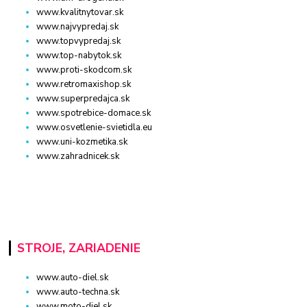
www.kvalitnytovar.sk
www.najvypredaj.sk
www.topvypredaj.sk
www.top-nabytok.sk
www.proti-skodcom.sk
www.retromaxishop.sk
www.superpredajca.sk
www.spotrebice-domace.sk
www.osvetlenie-svietidla.eu
www.uni-kozmetika.sk
www.zahradnicek.sk
STROJE, ZARIADENIE
www.auto-diel.sk
www.auto-techna.sk
www.moto-diel.sk