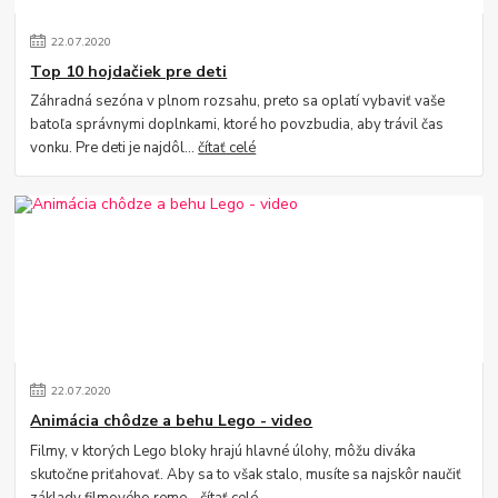
22
.
07
.
2020
Top 10 hojdačiek pre deti
Záhradná sezóna v plnom rozsahu, preto sa oplatí vybaviť vaše
batoľa správnymi doplnkami, ktoré ho povzbudia, aby trávil čas
vonku. Pre deti je najdôl...
čítať celé
22
.
07
.
2020
Animácia chôdze a behu Lego - video
Filmy, v ktorých Lego bloky hrajú hlavné úlohy, môžu diváka
skutočne priťahovať. Aby sa to však stalo, musíte sa najskôr naučiť
základy filmového reme...
čítať celé