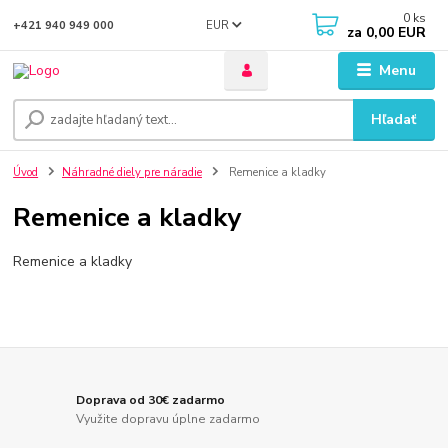
0
ks
EUR
+421 940 949 000
za
0,00 EUR
Menu
Hľadať
Úvod
Náhradné diely pre náradie
Remenice a kladky
Remenice a kladky
Remenice a kladky
Doprava od 30€ zadarmo
Využite dopravu úplne zadarmo