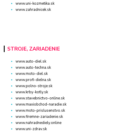
www.uni-kozmetika.sk
www.zahradnicek.sk
STROJE, ZARIADENIE
www.auto-diel.sk
www.auto-techna.sk
www.moto-diel.sk
www.profi-dielna.sk
www.polno-stroje.sk
www.krby-kotly.sk
www.stavebnictvo-online.sk
www.maxiobchod-naradie.sk
www.moto-prislusenstvo.sk
www.firemne-zariadenie.sk
www.nahradnediely.online
www.uni-zdrav.sk