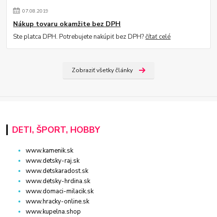
07
.
08
.
2019
Nákup tovaru okamžite bez DPH
Ste platca DPH. Potrebujete nakúpiť bez DPH?
čítať celé
Zobraziť všetky články
DETI, ŠPORT, HOBBY
www.kamenik.sk
www.detsky-raj.sk
www.detskaradost.sk
www.detsky-hrdina.sk
www.domaci-milacik.sk
www.hracky-online.sk
www.kupelna.shop