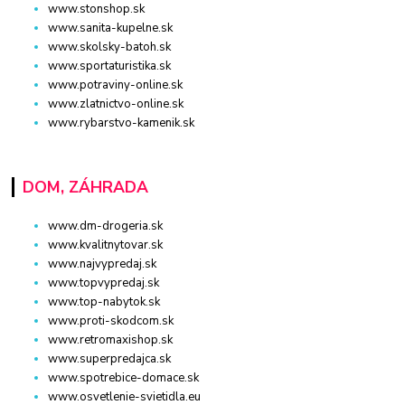
www.stonshop.sk
www.sanita-kupelne.sk
www.skolsky-batoh.sk
www.sportaturistika.sk
www.potraviny-online.sk
www.zlatnictvo-online.sk
www.rybarstvo-kamenik.sk
DOM, ZÁHRADA
www.dm-drogeria.sk
www.kvalitnytovar.sk
www.najvypredaj.sk
www.topvypredaj.sk
www.top-nabytok.sk
www.proti-skodcom.sk
www.retromaxishop.sk
www.superpredajca.sk
www.spotrebice-domace.sk
www.osvetlenie-svietidla.eu