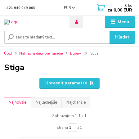
0
ks
EUR
+421 940 949 000
za
0,00 EUR
Menu
Hľadať
Úvod
Náhradné diely pre náradie
Bubny
Stiga
Stiga
Upresniť parametre
Najnovšie
Najlacnejšie
Najdrahšie
Zobrazujem 1-1 z 1
strana
z 1