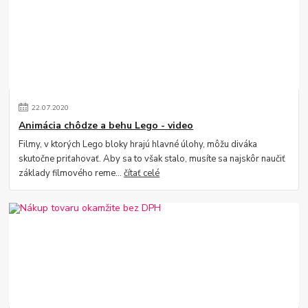
22
.
07
.
2020
Animácia chôdze a behu Lego - video
Filmy, v ktorých Lego bloky hrajú hlavné úlohy, môžu diváka
skutočne priťahovať. Aby sa to však stalo, musíte sa najskôr naučiť
základy filmového reme...
čítať celé