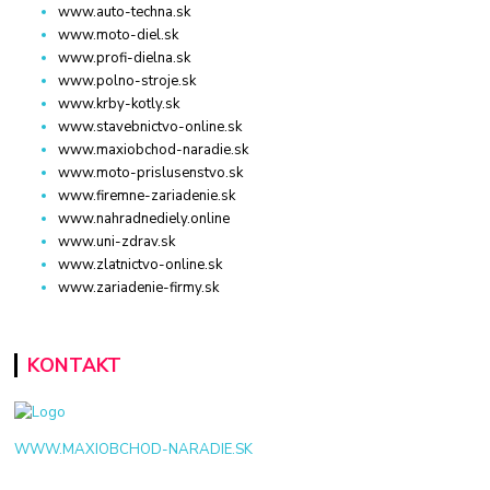
www.auto-techna.sk
www.moto-diel.sk
www.profi-dielna.sk
www.polno-stroje.sk
www.krby-kotly.sk
www.stavebnictvo-online.sk
www.maxiobchod-naradie.sk
www.moto-prislusenstvo.sk
www.firemne-zariadenie.sk
www.nahradnediely.online
www.uni-zdrav.sk
www.zlatnictvo-online.sk
www.zariadenie-firmy.sk
KONTAKT
WWW.MAXIOBCHOD-NARADIE.SK