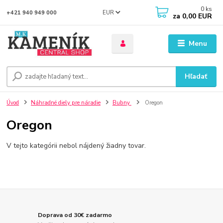
0
ks
EUR
+421 940 949 000
za
0,00 EUR
Menu
Hľadať
Úvod
Náhradné diely pre náradie
Bubny
Oregon
Oregon
V tejto kategórii nebol nájdený žiadny tovar.
Doprava od 30€ zadarmo