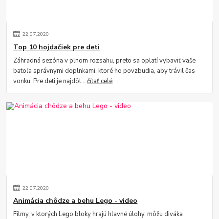
22
.
07
.
2020
Top 10 hojdačiek pre deti
Záhradná sezóna v plnom rozsahu, preto sa oplatí vybaviť vaše
batoľa správnymi doplnkami, ktoré ho povzbudia, aby trávil čas
vonku. Pre deti je najdôl...
čítať celé
22
.
07
.
2020
Animácia chôdze a behu Lego - video
Filmy, v ktorých Lego bloky hrajú hlavné úlohy, môžu diváka