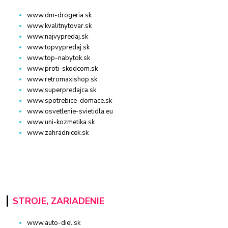
www.dm-drogeria.sk
www.kvalitnytovar.sk
www.najvypredaj.sk
www.topvypredaj.sk
www.top-nabytok.sk
www.proti-skodcom.sk
www.retromaxishop.sk
www.superpredajca.sk
www.spotrebice-domace.sk
www.osvetlenie-svietidla.eu
www.uni-kozmetika.sk
www.zahradnicek.sk
STROJE, ZARIADENIE
www.auto-diel.sk