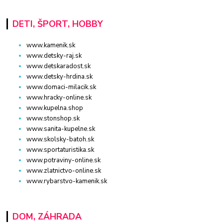
DETI, ŠPORT, HOBBY
www.kamenik.sk
www.detsky-raj.sk
www.detskaradost.sk
www.detsky-hrdina.sk
www.domaci-milacik.sk
www.hracky-online.sk
www.kupelna.shop
www.stonshop.sk
www.sanita-kupelne.sk
www.skolsky-batoh.sk
www.sportaturistika.sk
www.potraviny-online.sk
www.zlatnictvo-online.sk
www.rybarstvo-kamenik.sk
DOM, ZÁHRADA