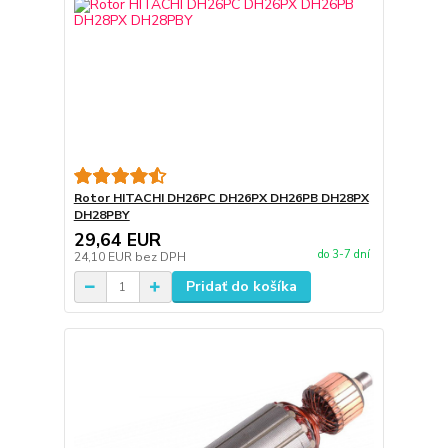
Rotor HITACHI DH26PC DH26PX DH26PB DH28PX
DH28PBY
29,64 EUR
do 3-7 dní
24,10 EUR
bez DPH
Pridať do košíka