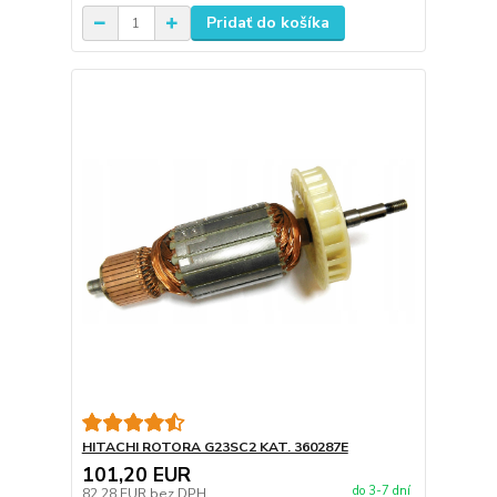
Pridať do košíka
HITACHI ROTORA G23SC2 KAT. 360287E
101,20 EUR
do 3-7 dní
82,28 EUR
bez DPH