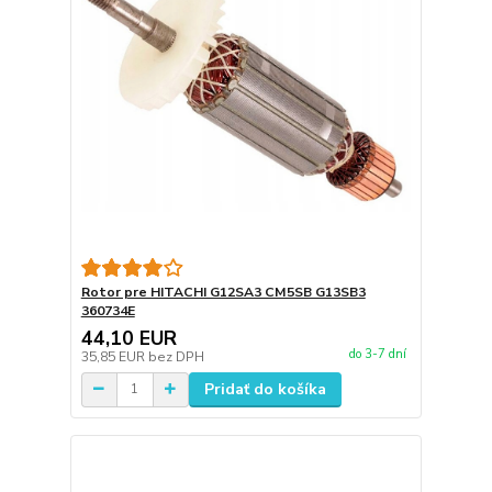
Rotor pre HITACHI G12SA3 CM5SB G13SB3
360734E
44,10 EUR
do 3-7 dní
35,85 EUR
bez DPH
Pridať do košíka