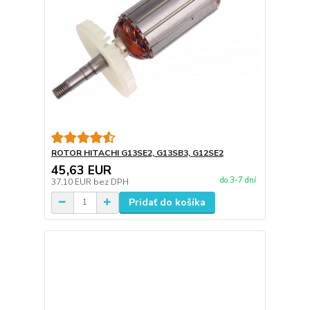
ROTOR HITACHI G13SE2, G13SB3, G12SE2
45,63 EUR
do 3-7 dní
37,10 EUR
bez DPH
Pridať do košíka