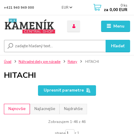
0
ks
EUR
+421 940 949 000
za
0,00 EUR
Menu
Hľadať
Úvod
Náhradné diely pre náradie
Rotory
HITACHI
HITACHI
Upresniť parametre
Najnovšie
Najlacnejšie
Najdrahšie
Zobrazujem 1-46 z 46
strana
z 1