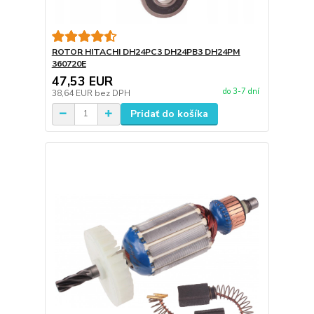
ROTOR HITACHI DH24PC3 DH24PB3 DH24PM
360720E
47,53 EUR
do 3-7 dní
38,64 EUR
bez DPH
Pridať do košíka