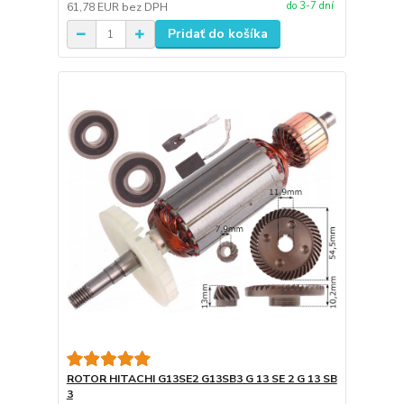
do 3-7 dní
61,78 EUR
bez DPH
Pridať do košíka
ROTOR HITACHI G13SE2 G13SB3 G 13 SE 2 G 13 SB
3