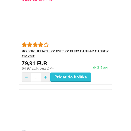
ROTOR HITACHI G18SE3 G18UB2 G18UA2 G18SG2
CM7MC
79,91 EUR
do 3-7 dní
64,97 EUR
bez DPH
Pridať do košíka