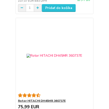
do 3-7 dní
107,07 EUR
bez DPH
Pridať do košíka
Rotor HITACHI DH45MR 360737E
75,99 EUR