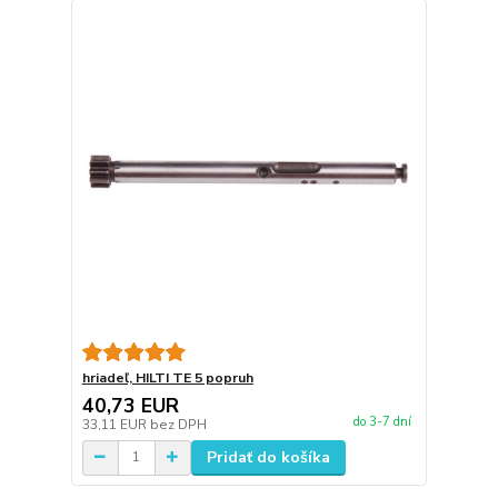
hriadeľ, HILTI TE 5 popruh
40,73 EUR
do 3-7 dní
33,11 EUR
bez DPH
Pridať do košíka