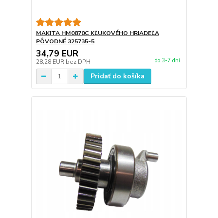
MAKITA HM0870C KĽUKOVÉHO HRIADEĽA
PÔVODNÉ 325735-5
34,79 EUR
do 3-7 dní
28,28 EUR
bez DPH
Pridať do košíka