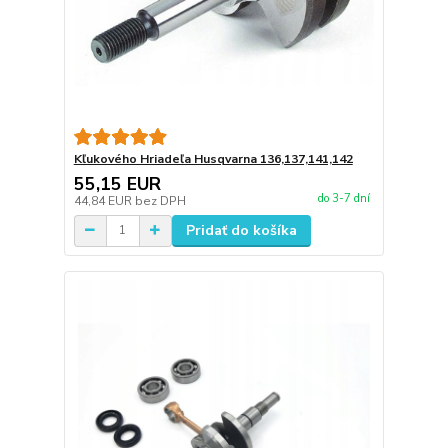
Kľukového Hriadeľa Husqvarna 136,137,141,142
55,15 EUR
do 3-7 dní
44,84 EUR
bez DPH
Pridať do košíka