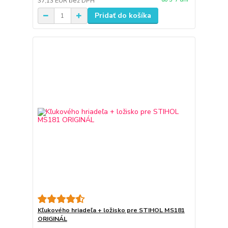
37,13 EUR
bez DPH
Pridať do košíka
Kľukového hriadeľa + ložisko pre STIHOL MS181
ORIGINÁL