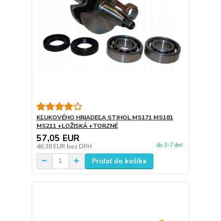
KĽUKOVÉHO HRIADEĽA STIHOL MS171 MS181
MS211 +LOŽISKÁ +TORZNÉ
57,05 EUR
do 3-7 dní
46,38 EUR
bez DPH
Pridať do košíka