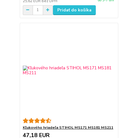
do 3-7 dní
25,62 EUR
bez DPH
Pridať do košíka
Kľukového hriadeľa STIHOL MS171 MS181 MS211
47,18 EUR