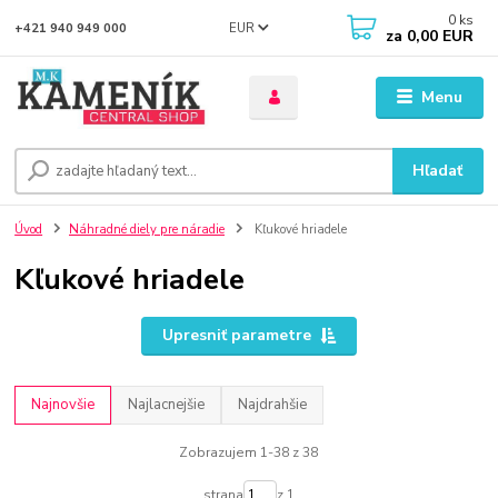
0
ks
EUR
+421 940 949 000
za
0,00 EUR
Menu
Hľadať
Úvod
Náhradné diely pre náradie
Kľukové hriadele
Kľukové hriadele
Upresniť parametre
Najnovšie
Najlacnejšie
Najdrahšie
Zobrazujem 1-38 z 38
strana
z 1