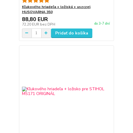
Kľukového hriadeľa + ložiská + uszczel
HUSQVARNA 350
88,80 EUR
do 3-7 dní
72,20 EUR
bez DPH
Pridať do košíka