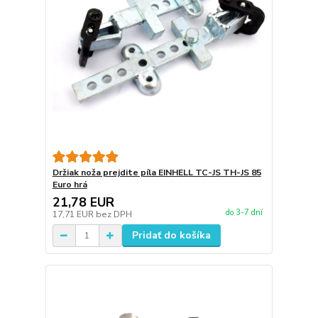
Držiak noža prejdite píla EINHELL TC-JS TH-JS 85
Euro hrá
21,78 EUR
do 3-7 dní
17,71 EUR
bez DPH
Pridať do košíka