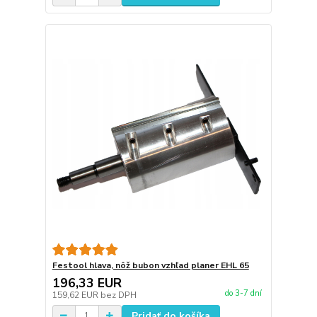
Festool hlava, nôž bubon vzhľad planer EHL 65
196,33 EUR
do 3-7 dní
159,62 EUR
bez DPH
Pridať do košíka