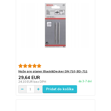
Nože pre planer Black&Decker DN 710, BD-711
29,64 EUR
do 3-7 dní
24,10 EUR
bez DPH
Pridať do košíka