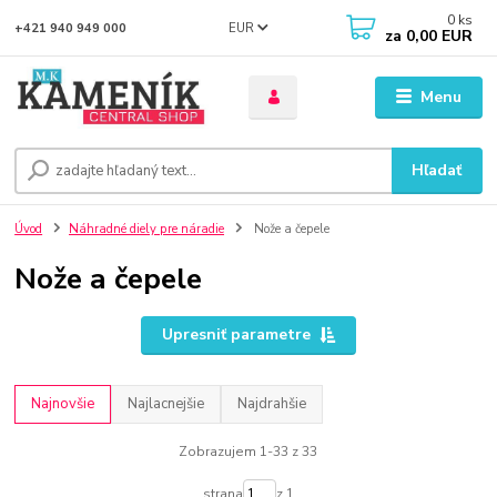
0
ks
EUR
+421 940 949 000
za
0,00 EUR
Menu
Hľadať
Úvod
Náhradné diely pre náradie
Nože a čepele
Nože a čepele
Upresniť parametre
Najnovšie
Najlacnejšie
Najdrahšie
Zobrazujem 1-33 z 33
strana
z 1