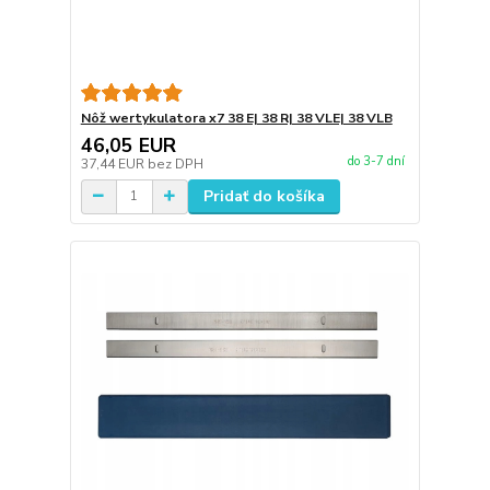
Nôž wertykulatora x7 38 E| 38 R| 38 VLE| 38 VLB
46,05 EUR
do 3-7 dní
37,44 EUR
bez DPH
Pridať do košíka