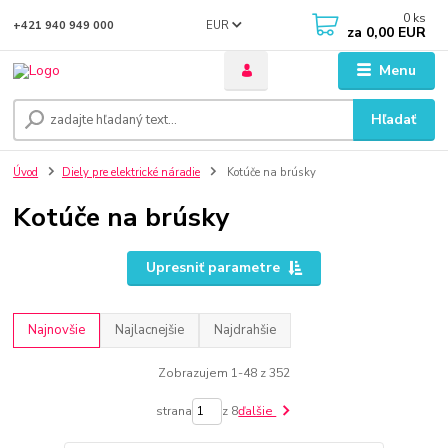
0
ks
EUR
+421 940 949 000
za
0,00 EUR
Menu
Hľadať
Úvod
Diely pre elektrické náradie
Kotúče na brúsky
Kotúče na brúsky
Upresniť parametre
Najnovšie
Najlacnejšie
Najdrahšie
Zobrazujem 1-48 z 352
strana
z 8
ďalšie