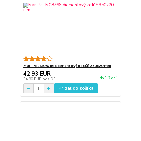
Mar-Pol M08766 diamantový kotúč 350x20 mm
42,93 EUR
do 3-7 dní
34,90 EUR
bez DPH
Pridať do košíka