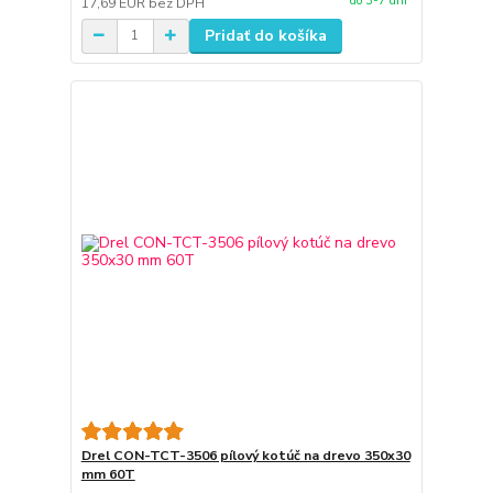
do 3-7 dní
17,69 EUR
bez DPH
Pridať do košíka
Drel CON-TCT-3506 pílový kotúč na drevo 350x30
mm 60T