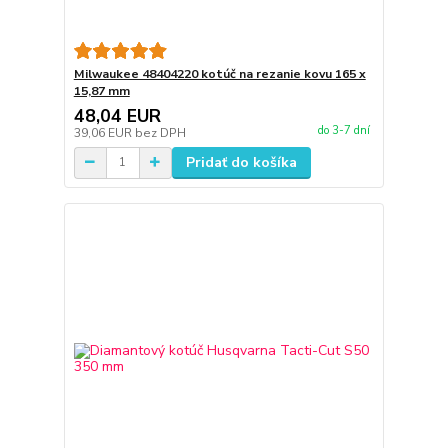
Milwaukee 48404220 kotúč na rezanie kovu 165 x
15,87 mm
48,04 EUR
do 3-7 dní
39,06 EUR
bez DPH
Pridať do košíka