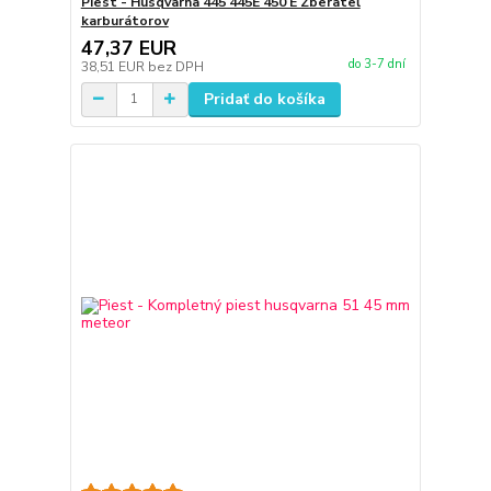
Piest - Husqvarna 445 445E 450 E Zberateľ
karburátorov
47,37 EUR
do 3-7 dní
38,51 EUR
bez DPH
Pridať do košíka