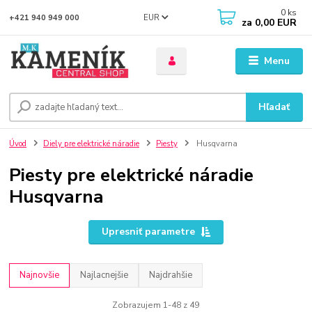
0
ks
EUR
+421 940 949 000
za
0,00 EUR
Menu
Hľadať
Úvod
Diely pre elektrické náradie
Piesty
Husqvarna
Piesty pre elektrické náradie
Husqvarna
Upresniť parametre
Najnovšie
Najlacnejšie
Najdrahšie
Zobrazujem 1-48 z 49