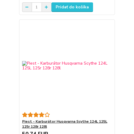
Pridať do košíka
Piest - Karburátor Husqvarna Scythe 124L 125L
125r 128r 128l
50,74 EUR