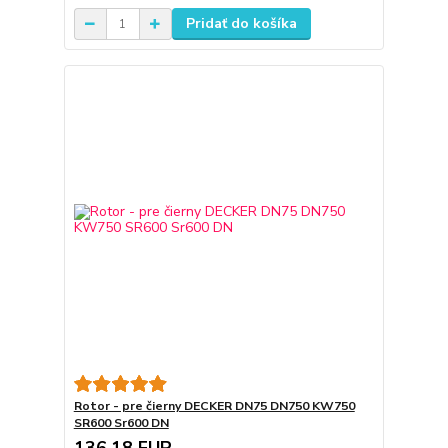
Pridať do košíka
Rotor - pre čierny DECKER DN75 DN750 KW750
SR600 Sr600 DN
136,18 EUR