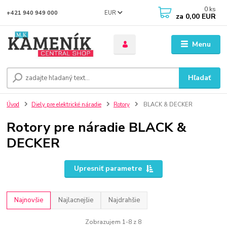
0
ks
EUR
+421 940 949 000
za
0,00 EUR
Menu
Hľadať
Úvod
Diely pre elektrické náradie
Rotory
BLACK & DECKER
Rotory pre náradie BLACK &
DECKER
Upresniť parametre
Najnovšie
Najlacnejšie
Najdrahšie
Zobrazujem 1-8 z 8