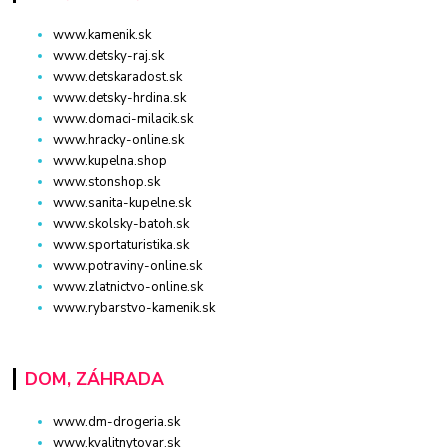
www.kamenik.sk
www.detsky-raj.sk
www.detskaradost.sk
www.detsky-hrdina.sk
www.domaci-milacik.sk
www.hracky-online.sk
www.kupelna.shop
www.stonshop.sk
www.sanita-kupelne.sk
www.skolsky-batoh.sk
www.sportaturistika.sk
www.potraviny-online.sk
www.zlatnictvo-online.sk
www.rybarstvo-kamenik.sk
DOM, ZÁHRADA
www.dm-drogeria.sk
www.kvalitnytovar.sk