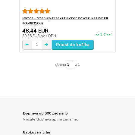
Rotor - Stanley Black+Decker Power STHM10K
4050831002
48,44 EUR
do 3-7 dní
39,38 EUR
bez DPH
Pridať do košíka
strana
z 1
Doprava od 30€ zadarmo
Využite dopravu úplne zadarmo
8 rokov na trhu