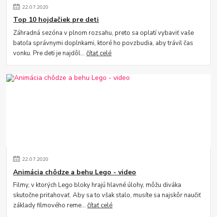
22
.
07
.
2020
Top 10 hojdačiek pre deti
Záhradná sezóna v plnom rozsahu, preto sa oplatí vybaviť vaše
batoľa správnymi doplnkami, ktoré ho povzbudia, aby trávil čas
vonku. Pre deti je najdôl...
čítať celé
22
.
07
.
2020
Animácia chôdze a behu Lego - video
Filmy, v ktorých Lego bloky hrajú hlavné úlohy, môžu diváka
skutočne priťahovať. Aby sa to však stalo, musíte sa najskôr naučiť
základy filmového reme...
čítať celé