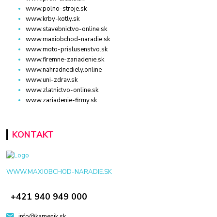
www.polno-stroje.sk
www.krby-kotly.sk
www.stavebnictvo-online.sk
www.maxiobchod-naradie.sk
www.moto-prislusenstvo.sk
www.firemne-zariadenie.sk
www.nahradnediely.online
www.uni-zdrav.sk
www.zlatnictvo-online.sk
www.zariadenie-firmy.sk
KONTAKT
WWW.MAXIOBCHOD-NARADIE.SK
+421 940 949 000
info@kamenik.sk