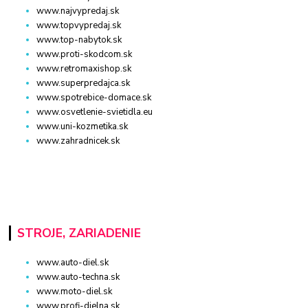
www.najvypredaj.sk
www.topvypredaj.sk
www.top-nabytok.sk
www.proti-skodcom.sk
www.retromaxishop.sk
www.superpredajca.sk
www.spotrebice-domace.sk
www.osvetlenie-svietidla.eu
www.uni-kozmetika.sk
www.zahradnicek.sk
STROJE, ZARIADENIE
www.auto-diel.sk
www.auto-techna.sk
www.moto-diel.sk
www.profi-dielna.sk