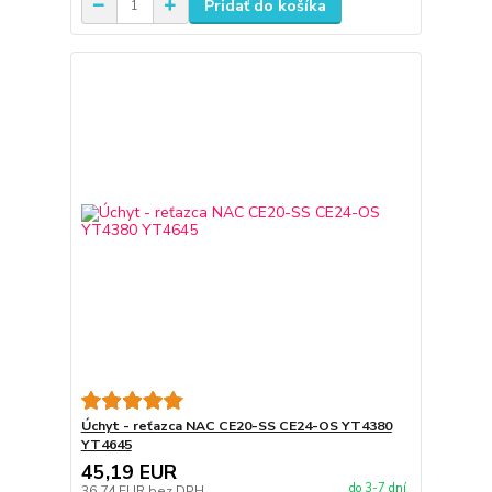
Pridať do košíka
Úchyt - reťazca NAC CE20-SS CE24-OS YT4380
YT4645
45,19 EUR
do 3-7 dní
36,74 EUR
bez DPH