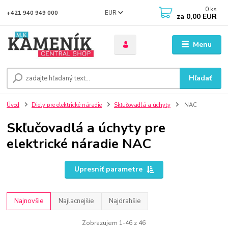
0
ks
EUR
+421 940 949 000
za
0,00 EUR
Menu
Hľadať
Úvod
Diely pre elektrické náradie
Skľučovadlá a úchyty
NAC
Skľučovadlá a úchyty pre
elektrické náradie NAC
Upresniť parametre
Najnovšie
Najlacnejšie
Najdrahšie
Zobrazujem 1-46 z 46