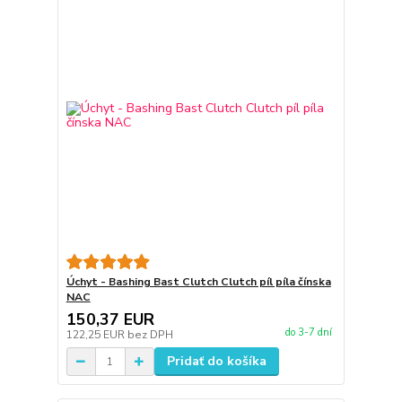
Úchyt - Bashing Bast Clutch Clutch píl píla čínska
NAC
150,37 EUR
do 3-7 dní
122,25 EUR
bez DPH
Pridať do košíka