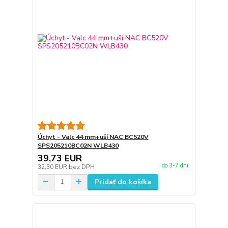
Úchyt - Valc 44 mm+uší NAC BC520V
SPS205210BC02N WLB430
39,73 EUR
do 3-7 dní
32,30 EUR
bez DPH
Pridať do košíka