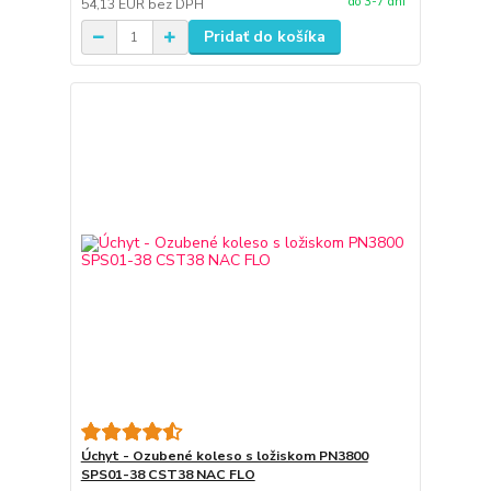
do 3-7 dní
54,13 EUR
bez DPH
Pridať do košíka
Úchyt - Ozubené koleso s ložiskom PN3800
SPS01-38 CST38 NAC FLO