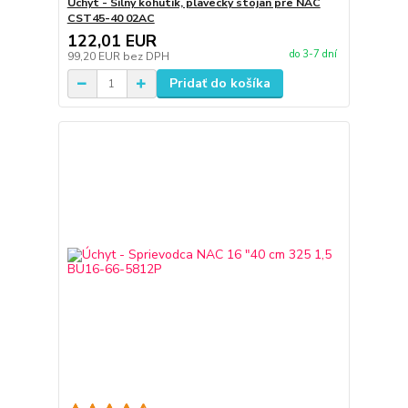
Úchyt - Silný kohútik, plavecký stojan pre NAC
CST45-40 02AC
122,01 EUR
do 3-7 dní
99,20 EUR
bez DPH
Pridať do košíka