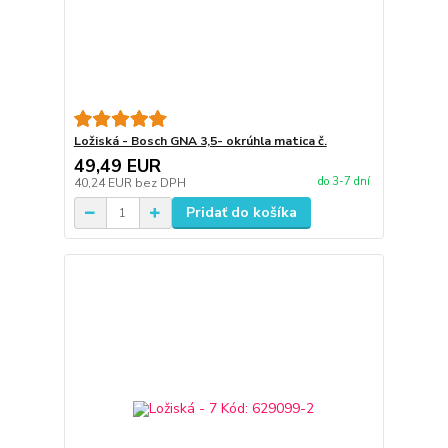
Ložiská - Bosch GNA 3,5- okrúhla matica č.
49,49 EUR
do 3-7 dní
40,24 EUR
bez DPH
Pridať do košíka