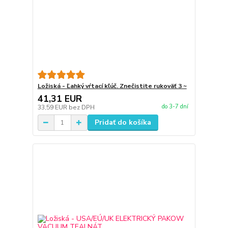
Ložiská - Ľahký vŕtací kľúč. Znečistite rukoväť 3 ~
41,31 EUR
do 3-7 dní
33,59 EUR
bez DPH
Pridať do košíka