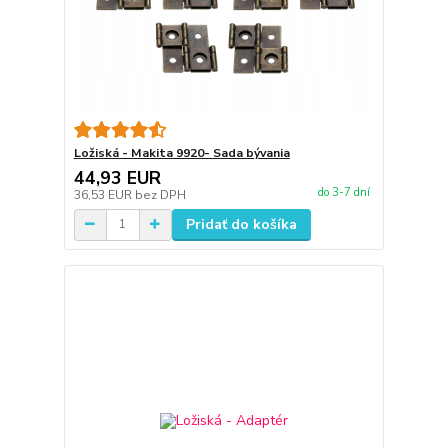
Ložiská - Makita 9920- Sada bývania
44,93 EUR
do 3-7 dní
36,53 EUR
bez DPH
Pridať do košíka