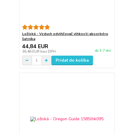
Ložiská - Vzduch odvlhčovač vlhkosti absorbéru
šatníka
44,84 EUR
do 3-7 dní
36,46 EUR
bez DPH
Pridať do košíka