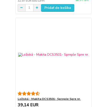
do 3-7 dní
32,97 EUR
bez DPH
Pridať do košíka
Ložiská - Makita DCS3501- Spreple Spre nr.
39,14 EUR