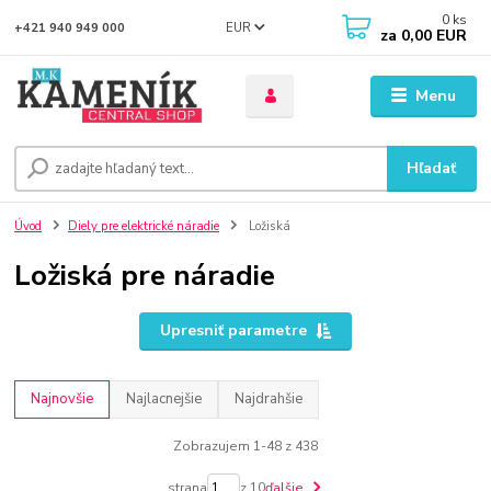
0
ks
EUR
+421 940 949 000
za
0,00 EUR
Menu
Hľadať
Úvod
Diely pre elektrické náradie
Ložiská
Ložiská pre náradie
Upresniť parametre
Najnovšie
Najlacnejšie
Najdrahšie
Zobrazujem 1-48 z 438
strana
z 10
ďalšie