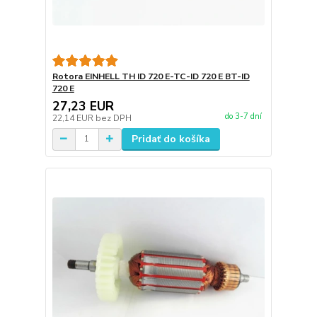
Rotora EINHELL TH ID 720 E-TC-ID 720 E BT-ID
720 E
27,23 EUR
do 3-7 dní
22,14 EUR
bez DPH
Pridať do košíka