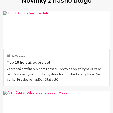
Novinky z nášho blogu
22
.
07
.
2020
Top 10 hojdačiek pre deti
Záhradná sezóna v plnom rozsahu, preto sa oplatí vybaviť vaše
batoľa správnymi doplnkami, ktoré ho povzbudia, aby trávil čas
vonku. Pre deti je najdôl...
čítať celé