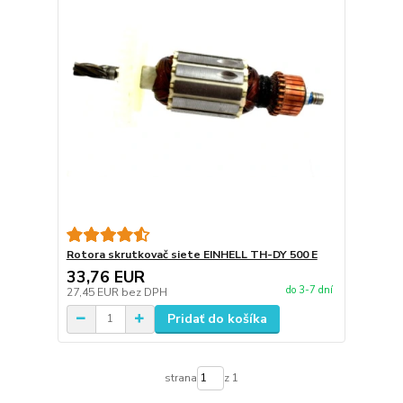
Rotora skrutkovač siete EINHELL TH-DY 500 E
33,76 EUR
do 3-7 dní
27,45 EUR
bez DPH
Pridať do košíka
strana
z 1