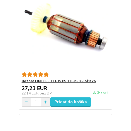
Rotora EINHELL TH-JS 85 TC-JS 85 ložisko
27,23 EUR
do 3-7 dní
22,14 EUR
bez DPH
Pridať do košíka