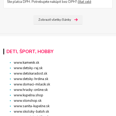
Ste platca DPH. Potrebujete nakúpiť bez DPH?
čítať celé
Zobraziť všetky články
DETI, ŠPORT, HOBBY
www.kamenik.sk
www.detsky-raj.sk
www.detskaradost.sk
www.detsky-hrdina.sk
www.domaci-milacik.sk
www.hracky-online.sk
www.kupelna.shop
www.stonshop.sk
www.sanita-kupelne.sk
www.skolsky-batoh.sk