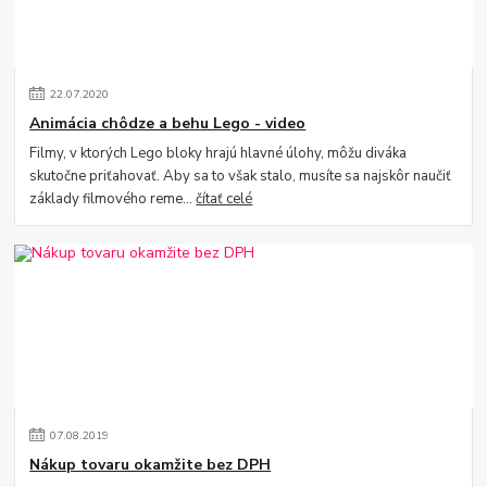
22
.
07
.
2020
Animácia chôdze a behu Lego - video
Filmy, v ktorých Lego bloky hrajú hlavné úlohy, môžu diváka
skutočne priťahovať. Aby sa to však stalo, musíte sa najskôr naučiť
základy filmového reme...
čítať celé
07
.
08
.
2019
Nákup tovaru okamžite bez DPH