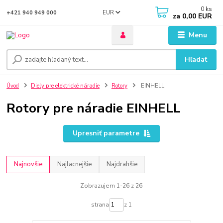
0
ks
EUR
+421 940 949 000
za
0,00 EUR
Menu
Hľadať
Úvod
Diely pre elektrické náradie
Rotory
EINHELL
Rotory pre náradie EINHELL
Upresniť parametre
Najnovšie
Najlacnejšie
Najdrahšie
Zobrazujem 1-26 z 26
strana
z 1