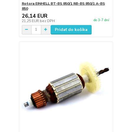
Rotora EINHELL BT-BS 850/1 RB-BS 850/1 A-BS
850
26,14 EUR
do 3-7 dní
21,25 EUR
bez DPH
Pridať do košíka