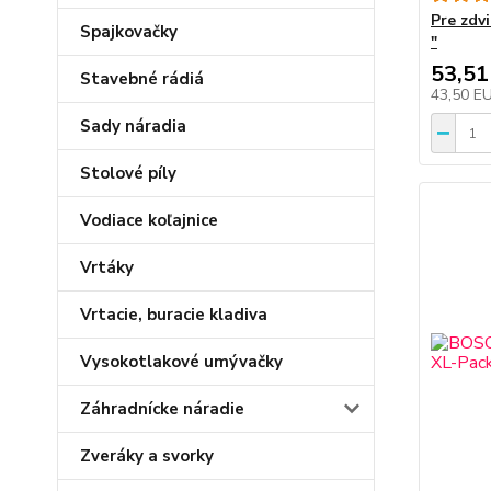
Pre zdvi
Spajkovačky
"
53,51
Stavebné rádiá
43,50 E
Sady náradia
Stolové píly
Vodiace koľajnice
Vrtáky
Vrtacie, buracie kladiva
Vysokotlakové umývačky
Záhradnícke náradie
Zveráky a svorky