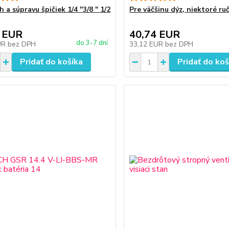
h a súpravu špičiek 1/4 "3/8 " 1/2
Pre väčšinu dýz, niektoré ru
 EUR
40,74 EUR
do 3-7 dní
UR
bez DPH
33,12 EUR
bez DPH
Pridať do košíka
Pridať do koš