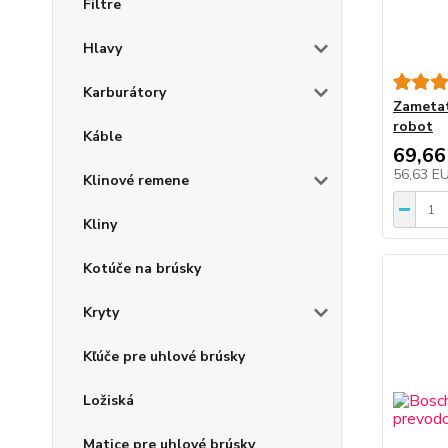
Filtre
Hlavy
Karburátory
Zametat
robot
Káble
69,66
56,63 E
Klinové remene
Kliny
Kotúče na brúsky
Kryty
Kľúče pre uhlové brúsky
Ložiská
Matice pre uhlové brúsky