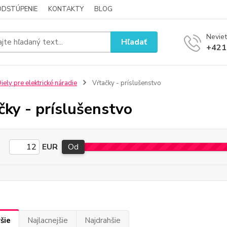
ODSTÚPENIE
KONTAKTY
BLOG
Neviet
Hľadať
+421
iely pre elektrické náradie
Vŕtačky - príslušenstvo
čky - príslušenstvo
EUR
Od
šie
Najlacnejšie
Najdrahšie