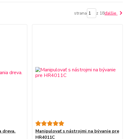
strana
z 18
ďalšie
a dreva.
Manipulovať s nástrojmi na bývanie pre
HR4011C