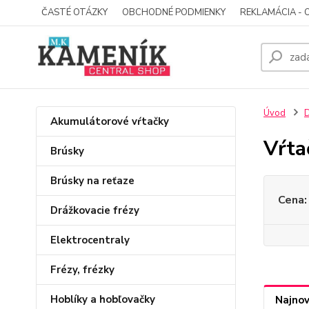
ČASTÉ OTÁZKY
OBCHODNÉ PODMIENKY
REKLAMÁCIA - 
Úvod
D
Akumulátorové vŕtačky
Vŕta
Brúsky
Brúsky na reťaze
Cena:
Drážkovacie frézy
Elektrocentraly
Frézy, frézky
Hoblíky a hobľovačky
Najnov