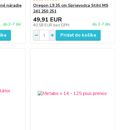
čné náradie
Oregon L9 35 cm Sprievodca Stihl MS
241 250 251
49,91 EUR
do 3-7 dní
do 3-7 dní
40,58 EUR
bez DPH
íka
Pridať do košíka