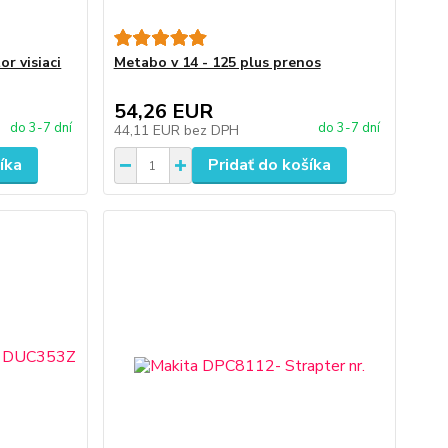
r visiaci
Metabo v 14 - 125 plus prenos
54,26 EUR
do 3-7 dní
do 3-7 dní
44,11 EUR
bez DPH
íka
Pridať do košíka