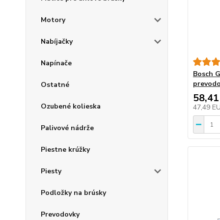
Motory
Nabíjačky
Napínače
Bosch G
prevodo
Ostatné
58,41
Ozubené kolieska
47,49 E
Palivové nádrže
Piestne krúžky
Piesty
Podložky na brúsky
Prevodovky