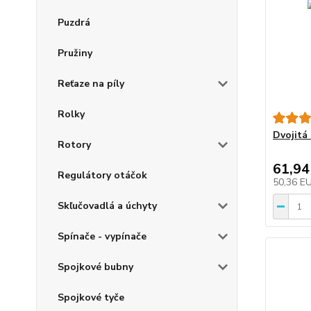
Puzdrá
Pružiny
Reťaze na píly
Rolky
Dvojitá
Rotory
61,94
Regulátory otáčok
50,36 E
Skľučovadlá a úchyty
Spínače - vypínače
Spojkové bubny
Spojkové tyče