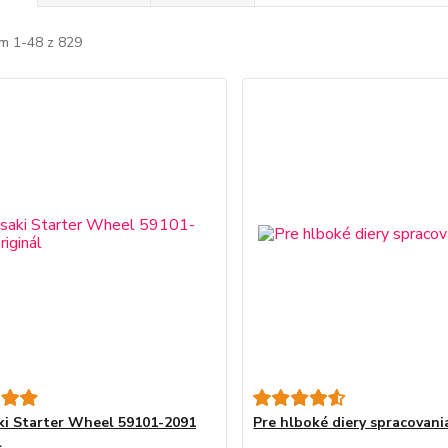
m 1-48 z 829
i Starter Wheel 59101-2091
Pre hlboké diery spracovani
l