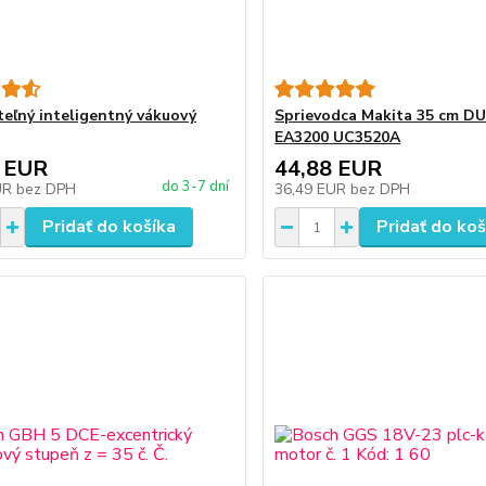
eľný inteligentný vákuový
Sprievodca Makita 35 cm D
EA3200 UC3520A
 EUR
44,88 EUR
do 3-7 dní
UR
bez DPH
36,49 EUR
bez DPH
Pridať do košíka
Pridať do koš