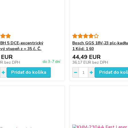
BH 5 DCE-excentrický
Bosch GGS 18V-23 plc-kadłu
vý stupeň z = 35 č. Č.
1 Kód: 1 60
 EUR
44,49 EUR
do 3-7 dní
UR
bez DPH
36,17 EUR
bez DPH
Pridať do košíka
Pridať do koš