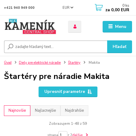
0
ks
EUR
+421 940 949 000
za
0,00 EUR
Menu
Hľadať
Úvod
Diely pre elektrické náradie
Štartéry
Makita
Štartéry pre náradie Makita
Upresniť parametre
Najnovšie
Najlacnejšie
Najdrahšie
Zobrazujem 1-48 z 59
strana
z 2
ďalšie