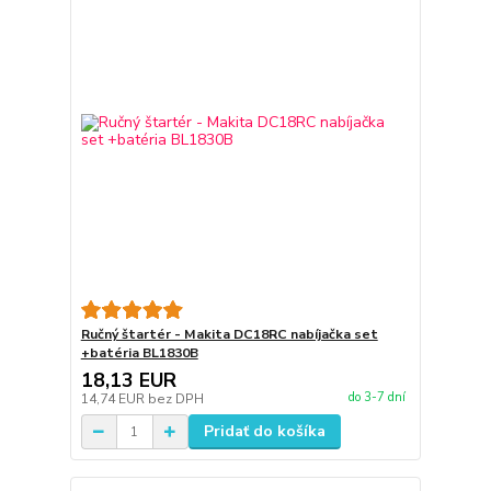
Ručný štartér - Makita DC18RC nabíjačka set
+batéria BL1830B
18,13 EUR
do 3-7 dní
14,74 EUR
bez DPH
Pridať do košíka