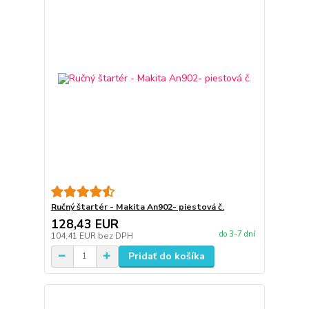
Ručný štartér - Makita An902- piestová č.
128,43 EUR
do 3-7 dní
104,41 EUR
bez DPH
Pridať do košíka