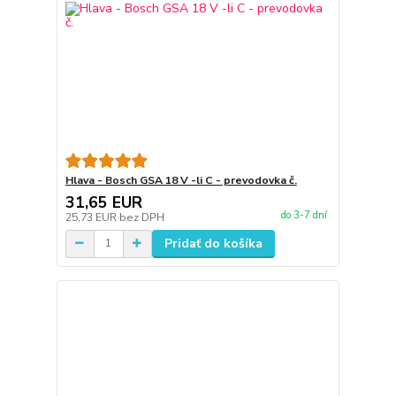
Hlava - Bosch GSA 18 V -li C - prevodovka č.
31,65 EUR
do 3-7 dní
25,73 EUR
bez DPH
Pridať do košíka