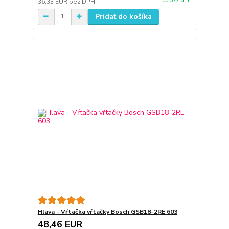
do 3-7 dní
36,33 EUR
bez DPH
Pridať do košíka
Hlava - Vŕtačka vŕtačky Bosch GSB18-2RE 603
48,46 EUR