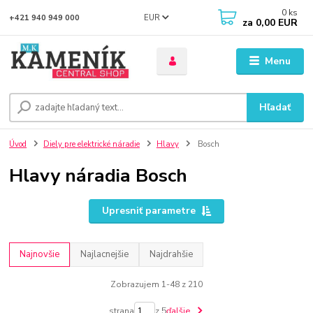
0
ks
EUR
+421 940 949 000
za
0,00 EUR
Menu
Hľadať
Úvod
Diely pre elektrické náradie
Hlavy
Bosch
Hlavy náradia Bosch
Upresniť parametre
Najnovšie
Najlacnejšie
Najdrahšie
Zobrazujem 1-48 z 210
strana
z 5
ďalšie