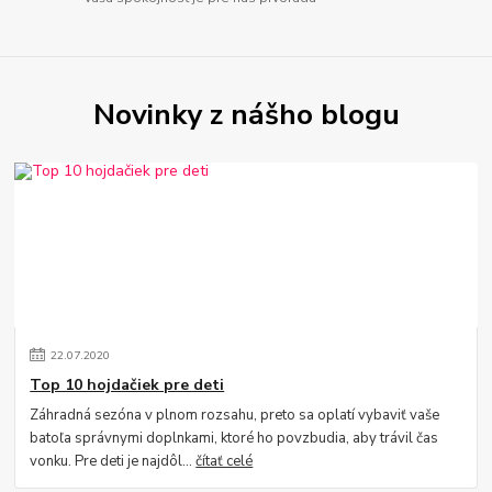
Novinky z nášho blogu
22
.
07
.
2020
Top 10 hojdačiek pre deti
Záhradná sezóna v plnom rozsahu, preto sa oplatí vybaviť vaše
batoľa správnymi doplnkami, ktoré ho povzbudia, aby trávil čas
vonku. Pre deti je najdôl...
čítať celé