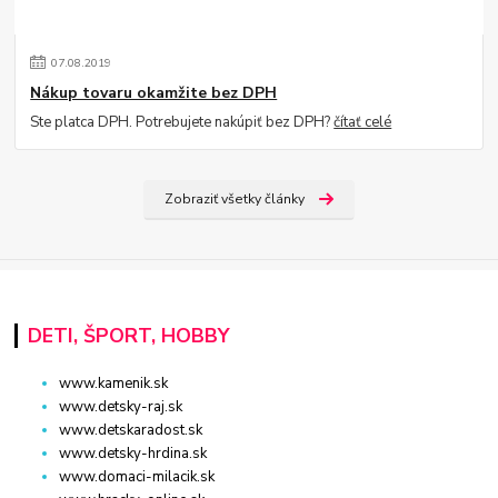
07
.
08
.
2019
Nákup tovaru okamžite bez DPH
Ste platca DPH. Potrebujete nakúpiť bez DPH?
čítať celé
Zobraziť všetky články
DETI, ŠPORT, HOBBY
www.kamenik.sk
www.detsky-raj.sk
www.detskaradost.sk
www.detsky-hrdina.sk
www.domaci-milacik.sk