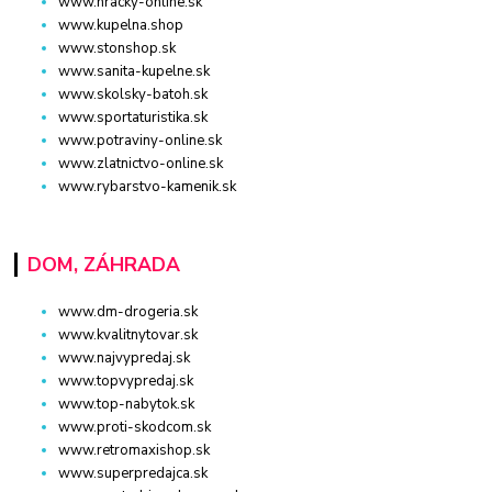
www.hracky-online.sk
www.kupelna.shop
www.stonshop.sk
www.sanita-kupelne.sk
www.skolsky-batoh.sk
www.sportaturistika.sk
www.potraviny-online.sk
www.zlatnictvo-online.sk
www.rybarstvo-kamenik.sk
DOM, ZÁHRADA
www.dm-drogeria.sk
www.kvalitnytovar.sk
www.najvypredaj.sk
www.topvypredaj.sk
www.top-nabytok.sk
www.proti-skodcom.sk
www.retromaxishop.sk
www.superpredajca.sk