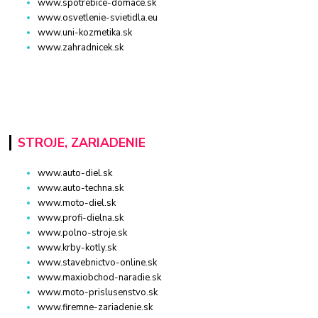
www.spotrebice-domace.sk
www.osvetlenie-svietidla.eu
www.uni-kozmetika.sk
www.zahradnicek.sk
STROJE, ZARIADENIE
www.auto-diel.sk
www.auto-techna.sk
www.moto-diel.sk
www.profi-dielna.sk
www.polno-stroje.sk
www.krby-kotly.sk
www.stavebnictvo-online.sk
www.maxiobchod-naradie.sk
www.moto-prislusenstvo.sk
www.firemne-zariadenie.sk