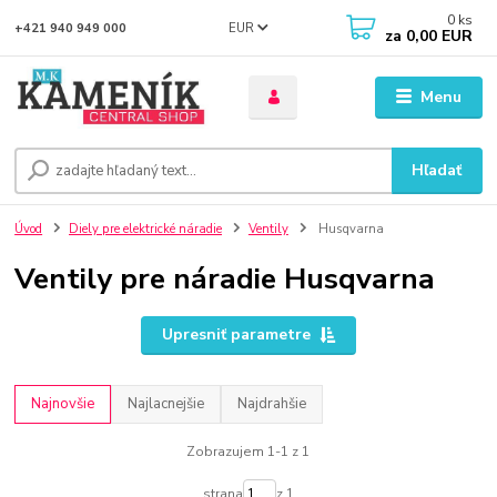
0
ks
EUR
+421 940 949 000
za
0,00 EUR
Menu
Hľadať
Úvod
Diely pre elektrické náradie
Ventily
Husqvarna
Ventily pre náradie Husqvarna
Upresniť parametre
Najnovšie
Najlacnejšie
Najdrahšie
Zobrazujem 1-1 z 1
strana
z 1