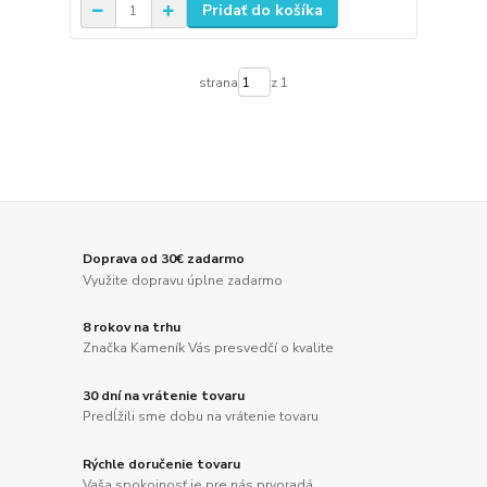
Pridať do košíka
strana
z 1
Doprava od 30€ zadarmo
Využite dopravu úplne zadarmo
8 rokov na trhu
Značka Kameník Vás presvedčí o kvalite
30 dní na vrátenie tovaru
Predĺžili sme dobu na vrátenie tovaru
Rýchle doručenie tovaru
Vaša spokojnosť je pre nás prvoradá