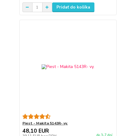
Pridať do košíka
Piest - Makita 5143R- vy.
48,10 EUR
do 3-7 dní
39,11 EUR
bez DPH