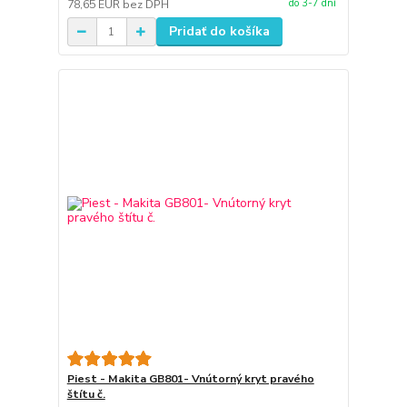
do 3-7 dní
78,65 EUR
bez DPH
Pridať do košíka
Piest - Makita GB801- Vnútorný kryt pravého
štítu č.