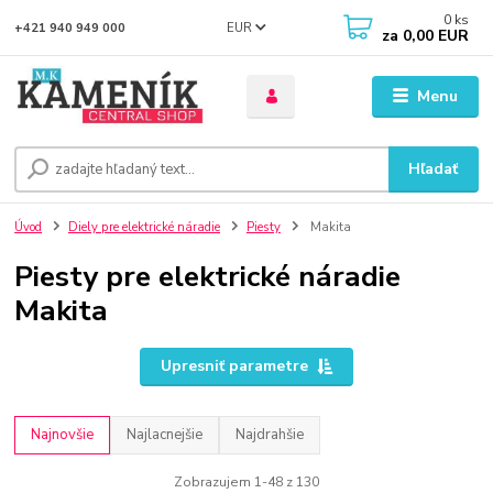
0
ks
EUR
+421 940 949 000
za
0,00 EUR
Menu
Hľadať
Úvod
Diely pre elektrické náradie
Piesty
Makita
Piesty pre elektrické náradie
Makita
Upresniť parametre
Najnovšie
Najlacnejšie
Najdrahšie
Zobrazujem 1-48 z 130