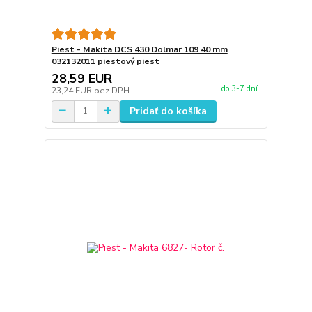
Piest - Makita DCS 430 Dolmar 109 40 mm
032132011 piestový piest
28,59 EUR
do 3-7 dní
23,24 EUR
bez DPH
Pridať do košíka