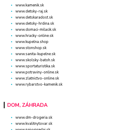
www.kamenik.sk
www.detsky-raj.sk
www.detskaradost.sk
www.detsky-hrdina.sk
www.domaci-milacik.sk
www.hracky-online.sk
www.kupelna.shop
www.stonshop.sk
www.sanita-kupelne.sk
www.skolsky-batoh.sk
www.sportaturistika.sk
www.potraviny-online.sk
www.zlatnictvo-online.sk
www.rybarstvo-kamenik.sk
DOM, ZÁHRADA
www.dm-drogeria.sk
www.kvalitnytovar.sk
www.najvypredaj.sk