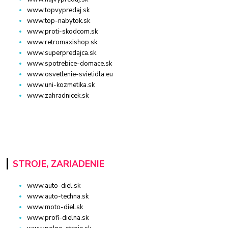
www.topvypredaj.sk
www.top-nabytok.sk
www.proti-skodcom.sk
www.retromaxishop.sk
www.superpredajca.sk
www.spotrebice-domace.sk
www.osvetlenie-svietidla.eu
www.uni-kozmetika.sk
www.zahradnicek.sk
STROJE, ZARIADENIE
www.auto-diel.sk
www.auto-techna.sk
www.moto-diel.sk
www.profi-dielna.sk