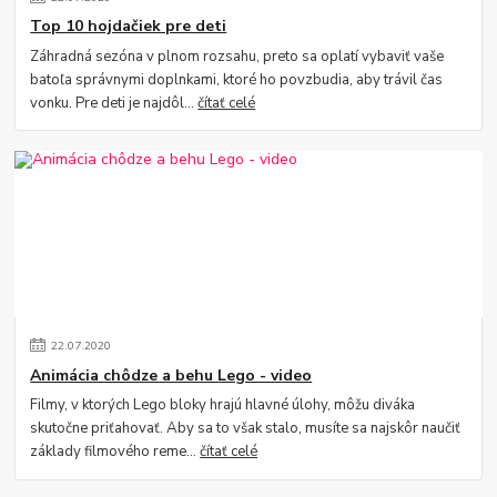
Top 10 hojdačiek pre deti
Záhradná sezóna v plnom rozsahu, preto sa oplatí vybaviť vaše
batoľa správnymi doplnkami, ktoré ho povzbudia, aby trávil čas
vonku. Pre deti je najdôl...
čítať celé
22
.
07
.
2020
Animácia chôdze a behu Lego - video
Filmy, v ktorých Lego bloky hrajú hlavné úlohy, môžu diváka
skutočne priťahovať. Aby sa to však stalo, musíte sa najskôr naučiť
základy filmového reme...
čítať celé