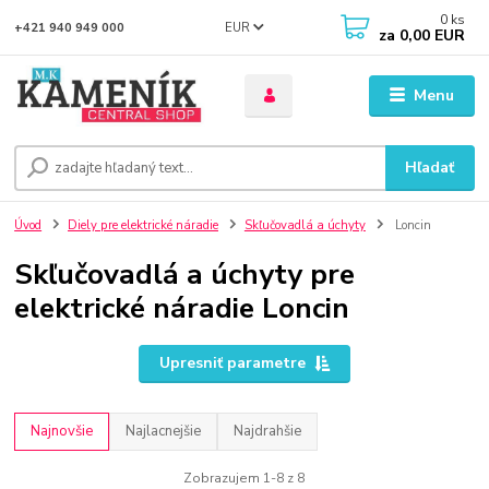
0
ks
EUR
+421 940 949 000
za
0,00 EUR
Menu
Hľadať
Úvod
Diely pre elektrické náradie
Skľučovadlá a úchyty
Loncin
Skľučovadlá a úchyty pre
elektrické náradie Loncin
Upresniť parametre
Najnovšie
Najlacnejšie
Najdrahšie
Zobrazujem 1-8 z 8