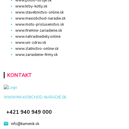
www.polno-stroje.sk
www.krby-kotly.sk
www.stavebnictvo-online.sk
www.maxiobchod-naradie.sk
www.moto-prislusenstvo.sk
www.firemne-zariadenie.sk
www.nahradnediely.online
www.uni-zdrav.sk
www.zlatnictvo-online.sk
www.zariadenie-firmy.sk
KONTAKT
WWW.MAXIOBCHOD-NARADIE.SK
+421 940 949 000
info@kamenik.sk