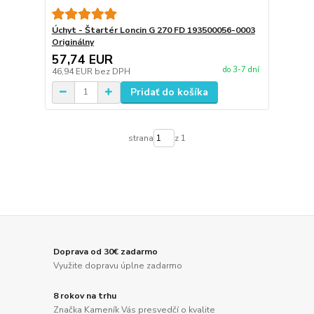
Úchyt - Štartér Loncin G 270 FD 193500056-0003
Originálny
57,74 EUR
do 3-7 dní
46,94 EUR
bez DPH
Pridať do košíka
strana
z 1
Doprava od 30€ zadarmo
Využite dopravu úplne zadarmo
8 rokov na trhu
Značka Kameník Vás presvedčí o kvalite