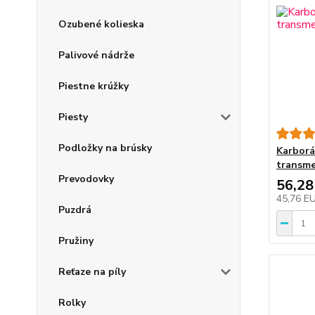
Ozubené kolieska
Palivové nádrže
Piestne krúžky
Piesty
Podložky na brúsky
Karborá
transme
Prevodovky
56,28
45,76 E
Puzdrá
Pružiny
Reťaze na píly
Rolky