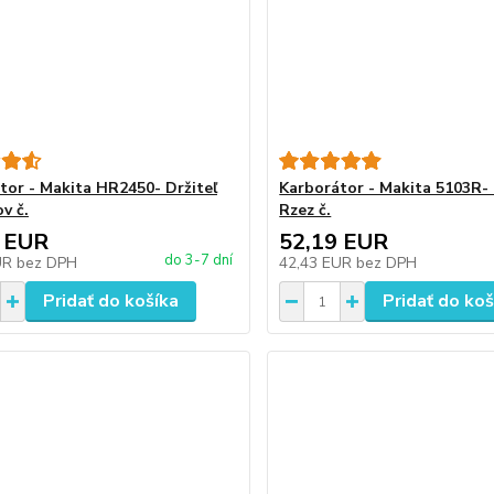
tor - Makita HR2450- Držiteľ
Karborátor - Makita 5103R- 
v č.
Rzez č.
 EUR
52,19 EUR
do 3-7 dní
UR
bez DPH
42,43 EUR
bez DPH
Pridať do košíka
Pridať do koš