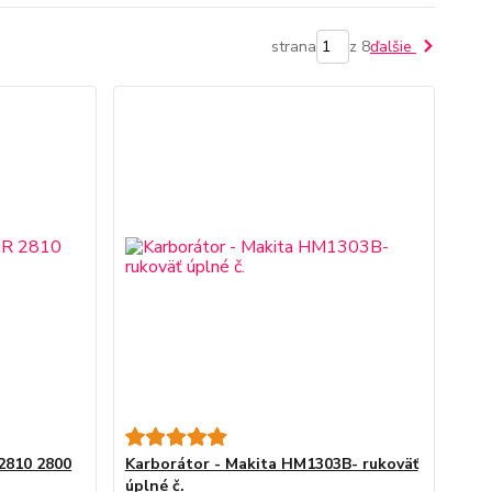
strana
z 8
ďalšie
2810 2800
Karborátor - Makita HM1303B- rukoväť
úplné č.