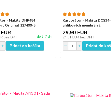
tor - Makita DHP484
Karborátor - Makita DCS34-
rt Original 127499-5
uhlíkových membrán č.
 EUR
29,90 EUR
do 3-7 dní
UR
bez DPH
24,31 EUR
bez DPH
Pridať do košíka
Pridať do koš