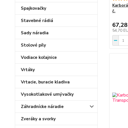
Karborá
Spajkovačky
č.
Stavebné rádiá
67,28
54,70 E
Sady náradia
Stolové píly
Vodiace koľajnice
Vrtáky
Vrtacie, buracie kladiva
Vysokotlakové umývačky
Záhradnícke náradie
Zveráky a svorky