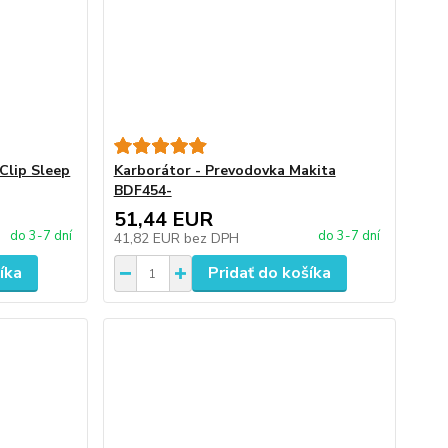
Clip Sleep
Karborátor - Prevodovka Makita
BDF454-
51,44 EUR
do 3-7 dní
do 3-7 dní
41,82 EUR
bez DPH
íka
Pridať do košíka