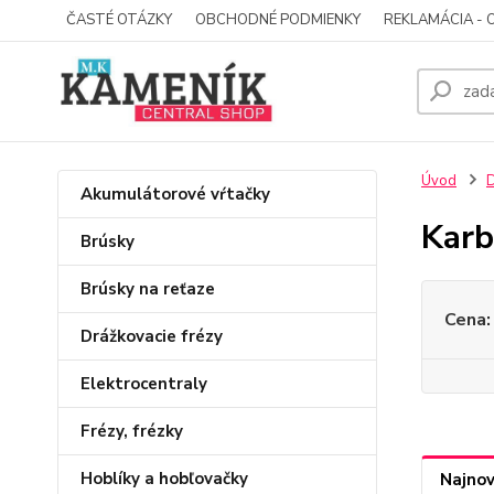
ČASTÉ OTÁZKY
OBCHODNÉ PODMIENKY
REKLAMÁCIA - 
Úvod
D
Akumulátorové vŕtačky
Karb
Brúsky
Brúsky na reťaze
Cena:
Drážkovacie frézy
Elektrocentraly
Frézy, frézky
Hoblíky a hobľovačky
Najnov