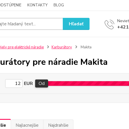
ODSTÚPENIE
KONTAKTY
BLOG
Neviet
Hľadať
+421
iely pre elektrické náradie
Karburátory
Makita
urátory pre náradie Makita
EUR
Od
šie
Najlacnejšie
Najdrahšie