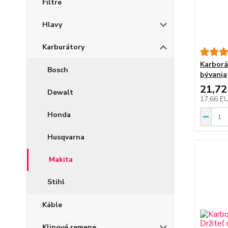
Filtre
Hlavy
Karburátory
Karborá
Bosch
bývania
21,72
Dewalt
17,66 E
Honda
Husqvarna
Makita
Stihl
Káble
Klinové remene