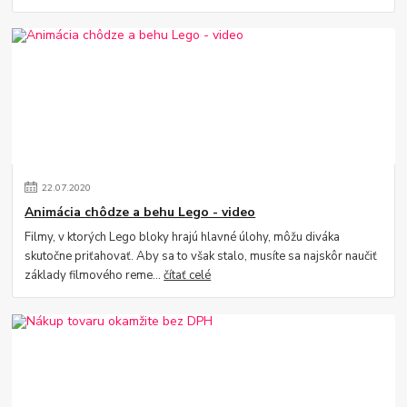
22
.
07
.
2020
Animácia chôdze a behu Lego - video
Filmy, v ktorých Lego bloky hrajú hlavné úlohy, môžu diváka
skutočne priťahovať. Aby sa to však stalo, musíte sa najskôr naučiť
základy filmového reme...
čítať celé