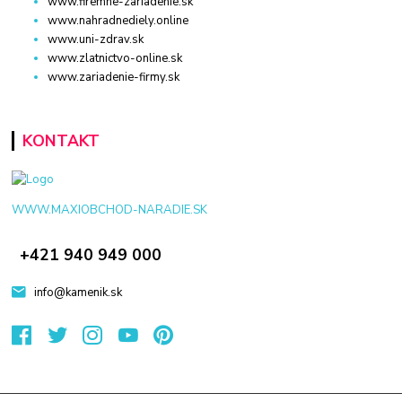
www.firemne-zariadenie.sk
www.nahradnediely.online
www.uni-zdrav.sk
www.zlatnictvo-online.sk
www.zariadenie-firmy.sk
KONTAKT
WWW.MAXIOBCHOD-NARADIE.SK
+421 940 949 000
info@kamenik.sk