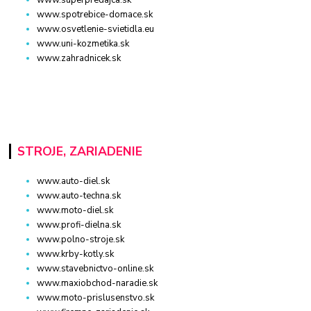
www.spotrebice-domace.sk
www.osvetlenie-svietidla.eu
www.uni-kozmetika.sk
www.zahradnicek.sk
STROJE, ZARIADENIE
www.auto-diel.sk
www.auto-techna.sk
www.moto-diel.sk
www.profi-dielna.sk
www.polno-stroje.sk
www.krby-kotly.sk
www.stavebnictvo-online.sk
www.maxiobchod-naradie.sk
www.moto-prislusenstvo.sk