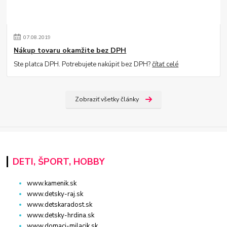
07
.
08
.
2019
Nákup tovaru okamžite bez DPH
Ste platca DPH. Potrebujete nakúpiť bez DPH?
čítať celé
Zobraziť všetky články
DETI, ŠPORT, HOBBY
www.kamenik.sk
www.detsky-raj.sk
www.detskaradost.sk
www.detsky-hrdina.sk
www.domaci-milacik.sk