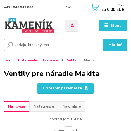
0
ks
EUR
+421 940 949 000
za
0,00 EUR
Menu
Hľadať
Úvod
Diely pre elektrické náradie
Ventily
Makita
Ventily pre náradie Makita
Upresniť parametre
Najnovšie
Najlacnejšie
Najdrahšie
Zobrazujem 1-4 z 4
strana
z 1