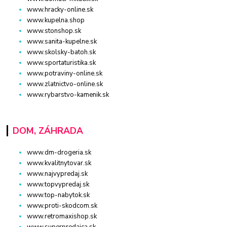
www.hracky-online.sk
www.kupelna.shop
www.stonshop.sk
www.sanita-kupelne.sk
www.skolsky-batoh.sk
www.sportaturistika.sk
www.potraviny-online.sk
www.zlatnictvo-online.sk
www.rybarstvo-kamenik.sk
DOM, ZÁHRADA
www.dm-drogeria.sk
www.kvalitnytovar.sk
www.najvypredaj.sk
www.topvypredaj.sk
www.top-nabytok.sk
www.proti-skodcom.sk
www.retromaxishop.sk
www.superpredajca.sk