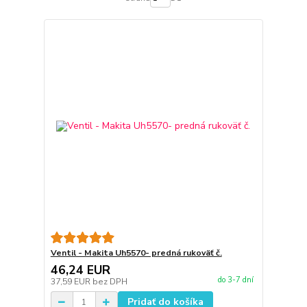
Ventil - Makita Uh5570- predná rukoväť č.
46,24 EUR
do 3-7 dní
37,59 EUR
bez DPH
Pridať do košíka