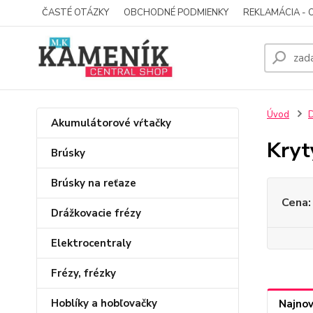
ČASTÉ OTÁZKY
OBCHODNÉ PODMIENKY
REKLAMÁCIA - 
Úvod
D
Akumulátorové vŕtačky
Kryt
Brúsky
Brúsky na reťaze
Cena:
Drážkovacie frézy
Elektrocentraly
Frézy, frézky
Hoblíky a hobľovačky
Najnov