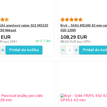
Stihl piestový valec 021 MS210
Kryt - Stihl MS240 42 mm va
30 Nikasil
020 1200)
 EUR
108,29 EUR
do 3-7 dní
UR
bez DPH
88,04 EUR
bez DPH
Pridať do košíka
Pridať do koš