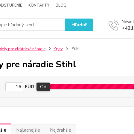
ODSTÚPENIE
KONTAKTY
BLOG
Neviet
Hľadať
+421
iely pre elektrické náradie
Kryty
Stihl
y pre náradie Stihl
EUR
Od
šie
Najlacnejšie
Najdrahšie