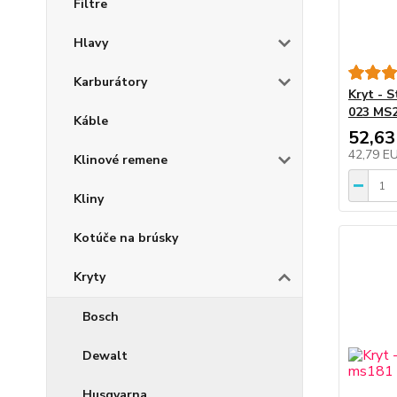
Filtre
Hlavy
Karburátory
Kryt - 
023 MS2
Káble
52,63
42,79 E
Klinové remene
Kliny
Kotúče na brúsky
Kryty
Bosch
Dewalt
Husqvarna