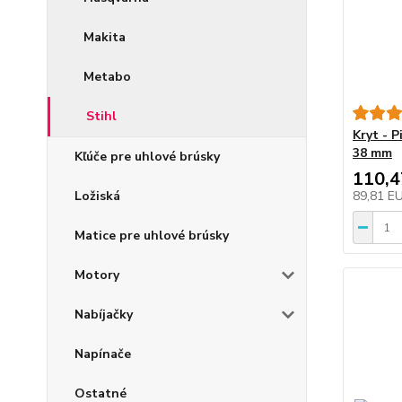
Makita
Metabo
Stihl
Kryt - P
38 mm
Kľúče pre uhlové brúsky
110,
Ložiská
89,81 E
Matice pre uhlové brúsky
Motory
Nabíjačky
Napínače
Ostatné