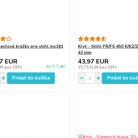
iestové krúžky pre stihl ms181
Kryt - Stihl FR/FS 450 K/KZ/
42 mm
47 EUR
43,97 EUR
do 3-7 dní
UR
bez DPH
35,75 EUR
bez DPH
Pridať do košíka
Pridať do koš