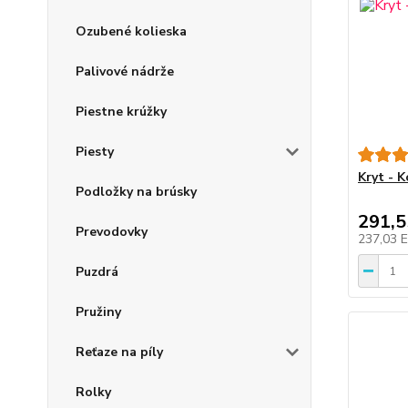
Ozubené kolieska
Palivové nádrže
Piestne krúžky
Piesty
Kryt - 
Podložky na brúsky
291,
Prevodovky
237,03 
Puzdrá
Pružiny
Reťaze na píly
Rolky