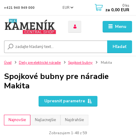
0
ks
EUR
+421 940 949 000
za
0,00 EUR
Menu
Hľadať
Úvod
Diely pre elektrické náradie
Spojkové bubny
Makita
Spojkové bubny pre náradie
Makita
Upresniť parametre
Najnovšie
Najlacnejšie
Najdrahšie
Zobrazujem 1-48 z 59