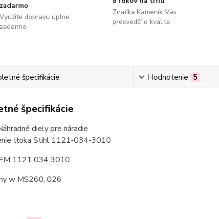
8 rokov na trhu
zadarmo
Značka Kameník Vás
Využite dopravu úplne
presvedčí o kvalite
zadarmo
etné špecifikácie
Hodnotenie
5
tné špecifikácie
Náhradné diely pre náradie
ienie tłoka Stihl 1121-034-3010
EM 1121 034 3010
ny w MS260, 026