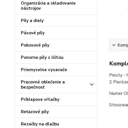
Organizácia a skladovanie
nástrojov
Píly a diely
Pásové píly
Pokosové píly
Kompl
Ponorne píly s lištou
Komple
Priemyselne vysavače
Piesty - 
2 Pierśc
Pracovné oblečenie a
bezpečnosť
Numer O
Príklepove vŕtačky
Stosowa
Reťazové píly
Rezačky na dlažbu