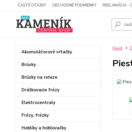
ČASTÉ OTÁZKY
OBCHODNÉ PODMIENKY
REKLAMÁCIA - 
Úvod
D
Akumulátorové vŕtačky
Pies
Brúsky
Brúsky na reťaze
Drážkovacie frézy
Elektrocentraly
Frézy, frézky
Hoblíky a hobľovačky