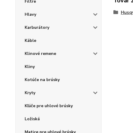
Tovar 
Filtre
Husq
Hlavy
Karburátory
Káble
Klinové remene
Kliny
Kotúče na brúsky
Kryty
Kľúče pre uhlové brúsky
Ložiská
Matice pre uhlové brúsky