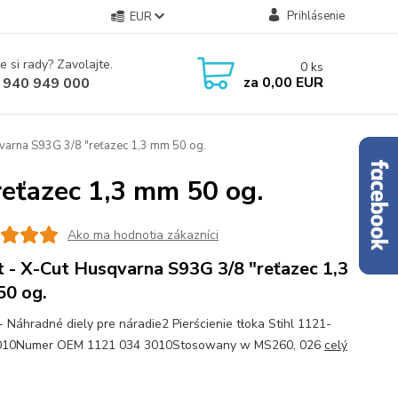
Prihlásenie
EUR
e si rady? Zavolajte.
0
ks
za
0,00 EUR
 940 949 000
varna S93G 3/8 "reťazec 1,3 mm 50 og.
reťazec 1,3 mm 50 og.
Ako ma hodnotia zákazníci
t - X-Cut Husqvarna S93G 3/8 "reťazec 1,3
0 og.
 - Náhradné diely pre náradie2 Pierścienie tłoka Stihl 1121-
010Numer OEM 1121 034 3010Stosowany w MS260, 026
celý