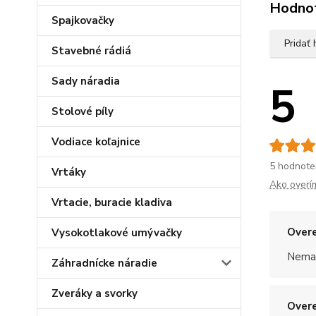
Hodno
Spajkovačky
Pridať
Stavebné rádiá
Sady náradia
5
Stolové píly
Vodiace koľajnice
5 hodnote
Vrtáky
Ako overí
Vrtacie, buracie kladiva
Overe
Vysokotlakové umývačky
Nemal
Záhradnícke náradie
Zveráky a svorky
Overe