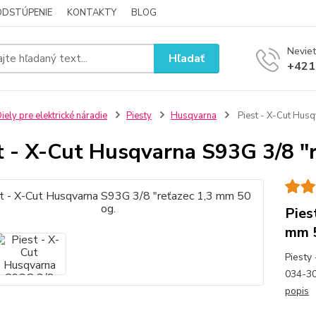
ODSTÚPENIE
KONTAKTY
BLOG
Neviet
Hľadať
+421
iely pre elektrické náradie
Piesty
Husqvarna
Piest - X-Cut Husq
t - X-Cut Husqvarna S93G 3/8 "
Pies
mm 5
Piesty
034-3
popis