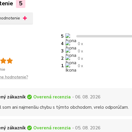
tenie
5
 hodnotenie
5
4
0 x
3
0 x
2
0 x
1
0 x
nie
me hodnotenie?
Overená recenzia
ný zákazník
- 06. 08. 2026
 som ani najmenšiu chybu s týmto obchodom, vrelo odporúčam.
Overená recenzia
ný zákazník
- 05. 08. 2026