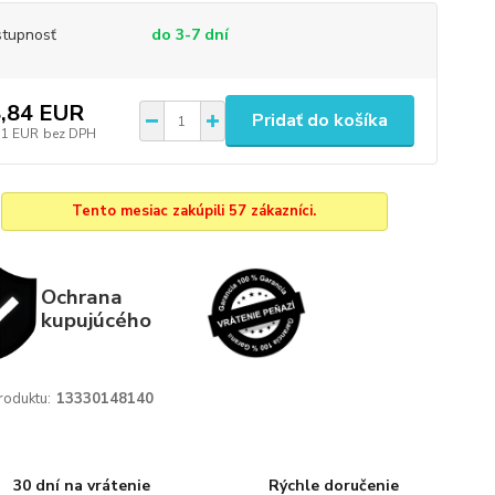
tupnosť
do 3-7 dní
,84 EUR
Pridať do košíka
71 EUR
bez DPH
Tento mesiac zakúpili 57 zákazníci.
Ochrana
kupujúcého
roduktu:
13330148140
30 dní na vrátenie
Rýchle doručenie