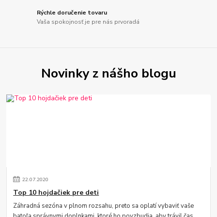
Rýchle doručenie tovaru
Vaša spokojnosť je pre nás prvoradá
Novinky z nášho blogu
22
.
07
.
2020
Top 10 hojdačiek pre deti
Záhradná sezóna v plnom rozsahu, preto sa oplatí vybaviť vaše
batoľa správnymi doplnkami, ktoré ho povzbudia, aby trávil čas