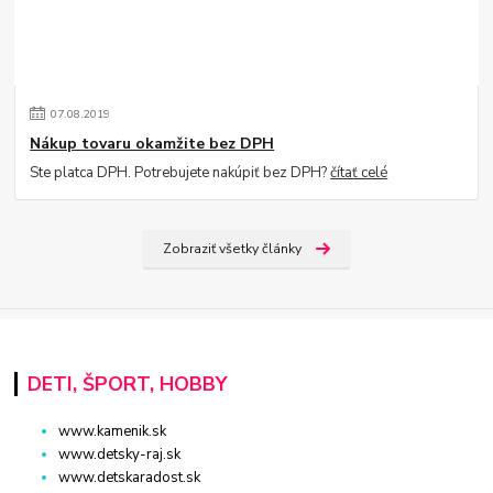
07
.
08
.
2019
Nákup tovaru okamžite bez DPH
Ste platca DPH. Potrebujete nakúpiť bez DPH?
čítať celé
Zobraziť všetky články
DETI, ŠPORT, HOBBY
www.kamenik.sk
www.detsky-raj.sk
www.detskaradost.sk