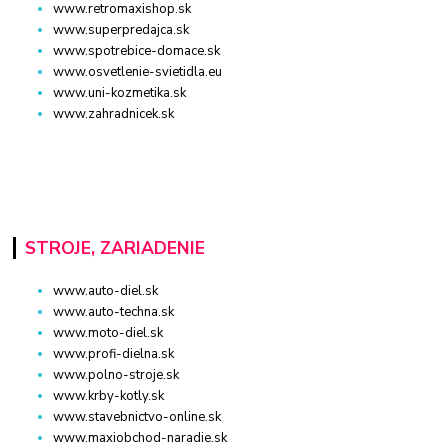
www.retromaxishop.sk
www.superpredajca.sk
www.spotrebice-domace.sk
www.osvetlenie-svietidla.eu
www.uni-kozmetika.sk
www.zahradnicek.sk
STROJE, ZARIADENIE
www.auto-diel.sk
www.auto-techna.sk
www.moto-diel.sk
www.profi-dielna.sk
www.polno-stroje.sk
www.krby-kotly.sk
www.stavebnictvo-online.sk
www.maxiobchod-naradie.sk