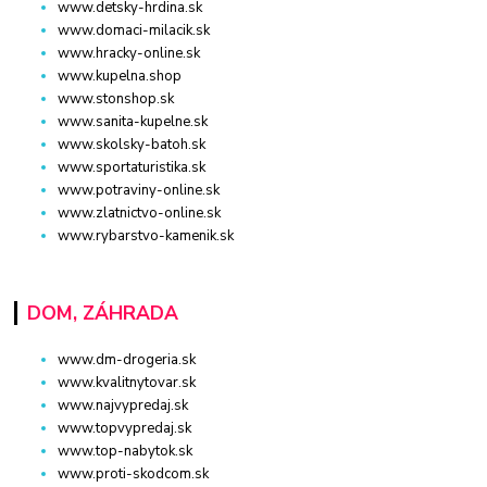
www.detsky-hrdina.sk
www.domaci-milacik.sk
www.hracky-online.sk
www.kupelna.shop
www.stonshop.sk
www.sanita-kupelne.sk
www.skolsky-batoh.sk
www.sportaturistika.sk
www.potraviny-online.sk
www.zlatnictvo-online.sk
www.rybarstvo-kamenik.sk
DOM, ZÁHRADA
www.dm-drogeria.sk
www.kvalitnytovar.sk
www.najvypredaj.sk
www.topvypredaj.sk
www.top-nabytok.sk
www.proti-skodcom.sk