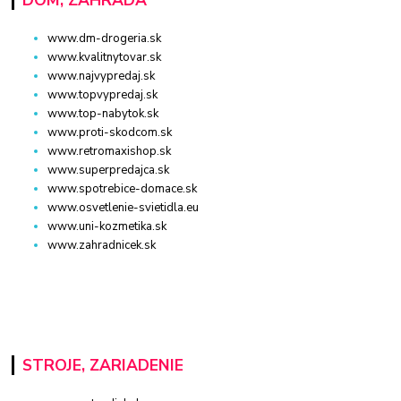
DOM, ZÁHRADA
www.dm-drogeria.sk
www.kvalitnytovar.sk
www.najvypredaj.sk
www.topvypredaj.sk
www.top-nabytok.sk
www.proti-skodcom.sk
www.retromaxishop.sk
www.superpredajca.sk
www.spotrebice-domace.sk
www.osvetlenie-svietidla.eu
www.uni-kozmetika.sk
www.zahradnicek.sk
STROJE, ZARIADENIE