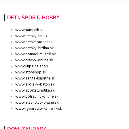
DETI, ŠPORT, HOBBY
www.kamenik.sk
www.detsky-raj.sk
www.detskaradost.sk
www.detsky-hrdina.sk
www.domaci-milacik.sk
www.hracky-online.sk
www.kupelna.shop
www.stonshop.sk
www.sanita-kupelne.sk
www.skolsky-batoh.sk
www.sportaturistika.sk
www.potraviny-online.sk
www.zlatnictvo-online.sk
www.rybarstvo-kamenik.sk