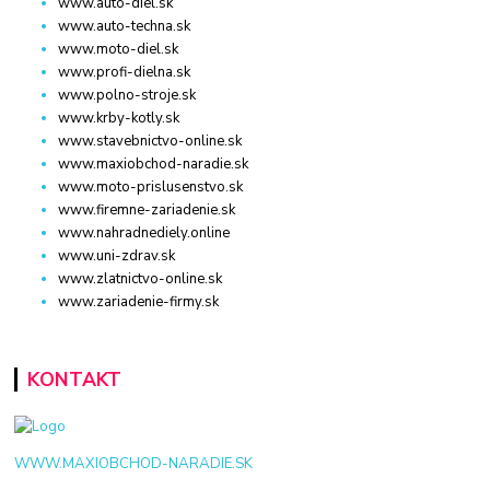
www.auto-diel.sk
www.auto-techna.sk
www.moto-diel.sk
www.profi-dielna.sk
www.polno-stroje.sk
www.krby-kotly.sk
www.stavebnictvo-online.sk
www.maxiobchod-naradie.sk
www.moto-prislusenstvo.sk
www.firemne-zariadenie.sk
www.nahradnediely.online
www.uni-zdrav.sk
www.zlatnictvo-online.sk
www.zariadenie-firmy.sk
KONTAKT
WWW.MAXIOBCHOD-NARADIE.SK