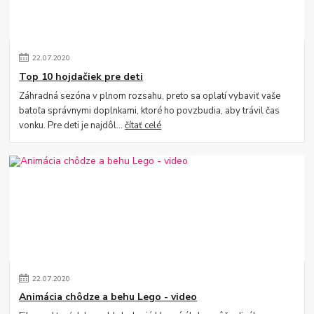
22
.
07
.
2020
Top 10 hojdačiek pre deti
Záhradná sezóna v plnom rozsahu, preto sa oplatí vybaviť vaše
batoľa správnymi doplnkami, ktoré ho povzbudia, aby trávil čas
vonku. Pre deti je najdôl...
čítať celé
22
.
07
.
2020
Animácia chôdze a behu Lego - video