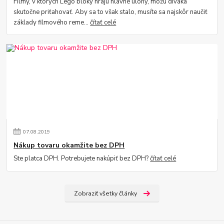
Filmy, v ktorých Lego bloky hrajú hlavné úlohy, môžu diváka
skutočne priťahovať. Aby sa to však stalo, musíte sa najskôr naučiť
základy filmového reme...
čítať celé
07
.
08
.
2019
Nákup tovaru okamžite bez DPH
Ste platca DPH. Potrebujete nakúpiť bez DPH?
čítať celé
Zobraziť všetky články