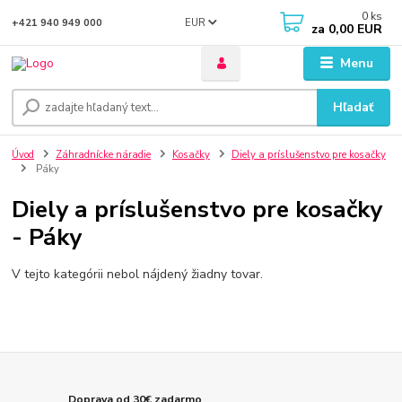
0
ks
EUR
+421 940 949 000
za
0,00 EUR
Menu
Hľadať
Úvod
Záhradnícke náradie
Kosačky
Diely a príslušenstvo pre kosačky
Páky
Diely a príslušenstvo pre kosačky
- Páky
V tejto kategórii nebol nájdený žiadny tovar.
Doprava od 30€ zadarmo