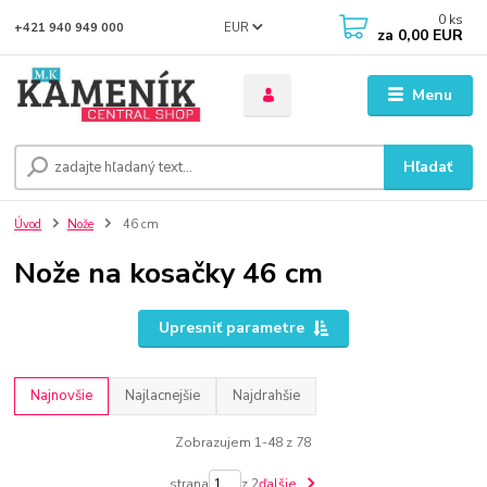
0
ks
EUR
+421 940 949 000
za
0,00 EUR
Menu
Hľadať
Úvod
Nože
46 cm
Nože na kosačky 46 cm
Upresniť parametre
Najnovšie
Najlacnejšie
Najdrahšie
Zobrazujem 1-48 z 78
strana
z 2
ďalšie