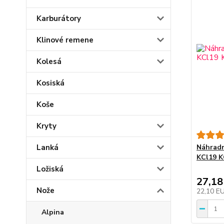
Karburátory
Klinové remene
Kolesá
Kosiská
Koše
Kryty
Lanká
Náhradn
KCl19 K
Ložiská
27,18
Nože
22,10 E
Alpina