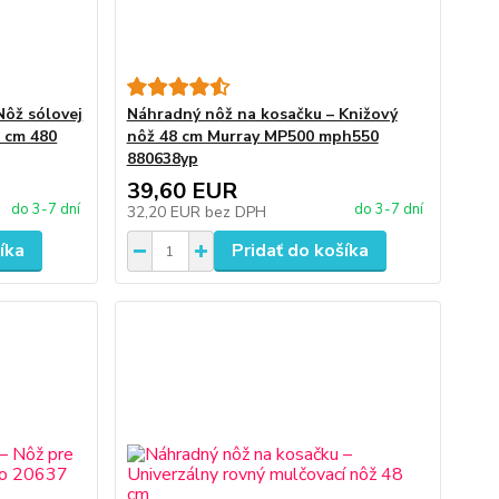
Nôž sólovej
Náhradný nôž na kosačku – Knižový
8 cm 480
nôž 48 cm Murray MP500 mph550
880638yp
39,60 EUR
do 3-7 dní
do 3-7 dní
32,20 EUR
bez DPH
íka
Pridať do košíka