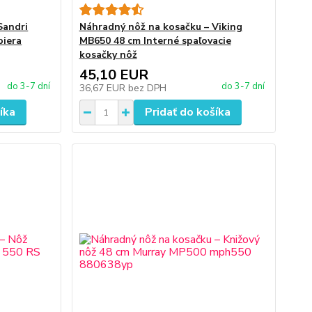
Sandri
Náhradný nôž na kosačku – Viking
biera
MB650 48 cm Interné spaľovacie
kosačky nôž
45,10 EUR
do 3-7 dní
do 3-7 dní
36,67 EUR
bez DPH
íka
Pridať do košíka