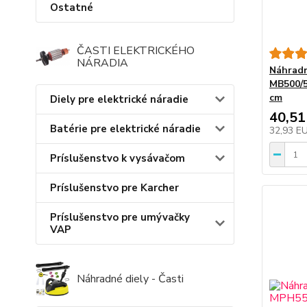
Ostatné
ČASTI ELEKTRICKÉHO
NÁRADIA
Náhradn
MB500/5
cm
Diely pre elektrické náradie
40,51
Batérie pre elektrické náradie
32,93 E
Príslušenstvo k vysávačom
Príslušenstvo pre Karcher
Príslušenstvo pre umývačky
VAP
Náhradné diely - Časti