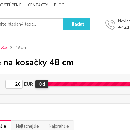
ODSTÚPENIE
KONTAKTY
BLOG
Neviet
Hľadať
+421
Nože
48 cm
 na kosačky 48 cm
EUR
Od
šie
Najlacnejšie
Najdrahšie