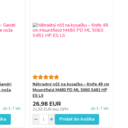
Sandri
Náhradný nôž na kosačku – Knife 48 cm
e noža
Mountfield M480 PD ML 5060 S481 HP
ES LS
26,98 EUR
do 3-7 dní
do 3-7 dní
21,93 EUR
bez DPH
íka
Pridať do košíka