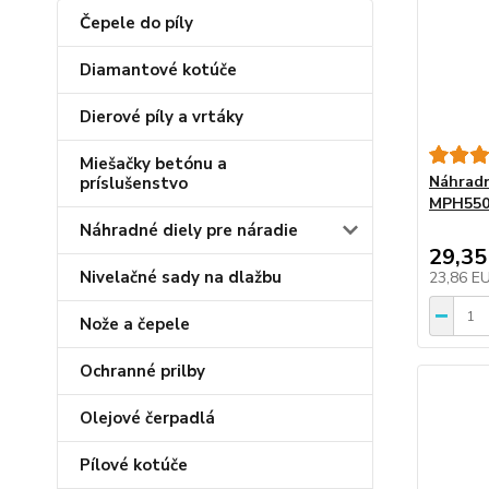
Čepele do píly
Diamantové kotúče
Dierové píly a vrtáky
Miešačky betónu a
Náhradn
príslušenstvo
MPH550
Náhradné diely pre náradie
29,35
Nivelačné sady na dlažbu
23,86 E
Nože a čepele
Ochranné prilby
Olejové čerpadlá
Pílové kotúče