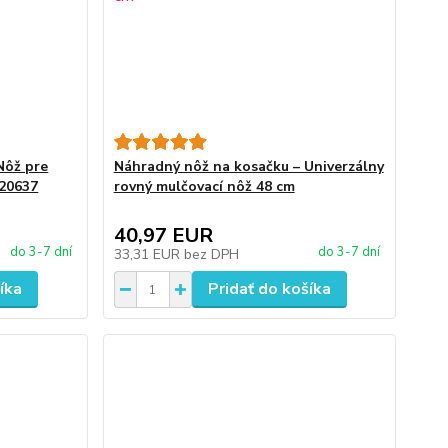
Nôž pre
Náhradný nôž na kosačku – Univerzálny
 20637
rovný mulčovací nôž 48 cm
40,97 EUR
do 3-7 dní
do 3-7 dní
33,31 EUR
bez DPH
íka
Pridať do košíka