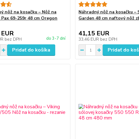
ý nôž na kosačku – Nôž na
Náhradný nôž na kosačku – 
 Pax 69-259r 48 cm Oregon
Garden 48 cm naftový nôž z
 EUR
41,15 EUR
do 3-7 dní
UR
bez DPH
33,46 EUR
bez DPH
Pridať do košíka
Pridať do koš