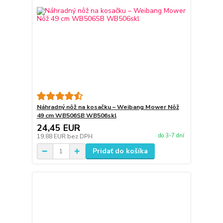
Náhradný nôž na kosačku – Weibang Mower Nôž
49 cm WB506SB WB506skl
24,45 EUR
do 3-7 dní
19,88 EUR
bez DPH
Pridať do košíka