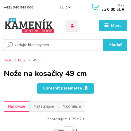
0
ks
EUR
+421 940 949 000
za
0,00 EUR
Menu
Hľadať
Úvod
Nože
49 cm
Nože na kosačky 49 cm
Upresniť parametre
Najnovšie
Najlacnejšie
Najdrahšie
Zobrazujem 1-29 z 29
strana
z 1