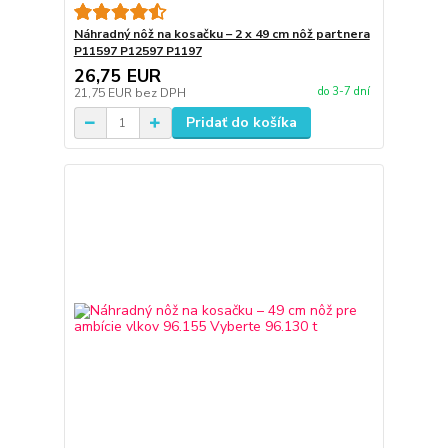
Náhradný nôž na kosačku – 2 x 49 cm nôž partnera
P11597 P12597 P1197
26,75 EUR
do 3-7 dní
21,75 EUR
bez DPH
Pridať do košíka