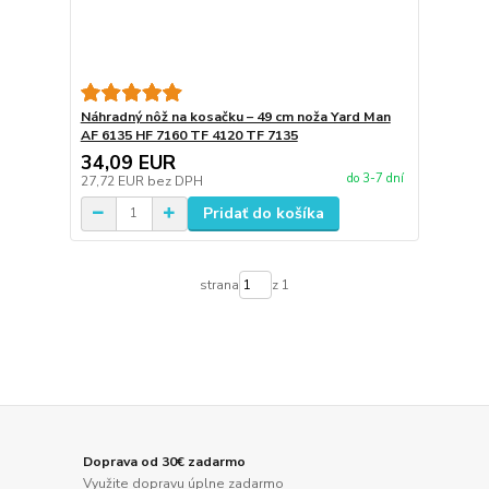
Náhradný nôž na kosačku – 49 cm noža Yard Man
AF 6135 HF 7160 TF 4120 TF 7135
34,09 EUR
do 3-7 dní
27,72 EUR
bez DPH
Pridať do košíka
strana
z 1
Doprava od 30€ zadarmo
Využite dopravu úplne zadarmo