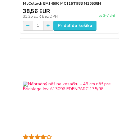
McCulloch BA14596 MC115T98B M16538H
38,56 EUR
do 3-7 dní
31,35 EUR
bez DPH
Pridať do košíka