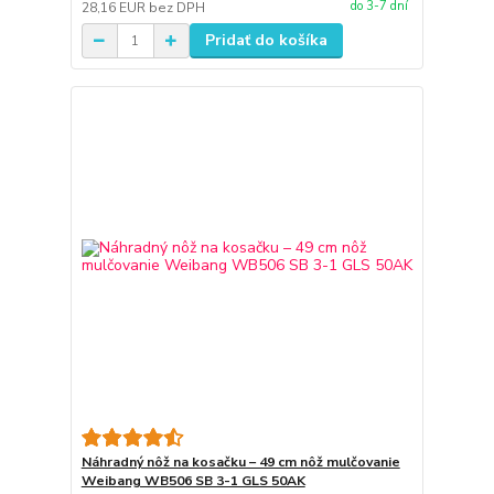
do 3-7 dní
28,16 EUR
bez DPH
Pridať do košíka
Náhradný nôž na kosačku – 49 cm nôž mulčovanie
Weibang WB506 SB 3-1 GLS 50AK