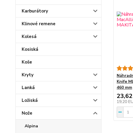
Karburátory
Klinové remene
Kolesá
Kosiská
Koše
Kryty
Náhradn
Knife 
Lanká
460 mm
23,62
Ložiská
19,20 E
Nože
Alpina