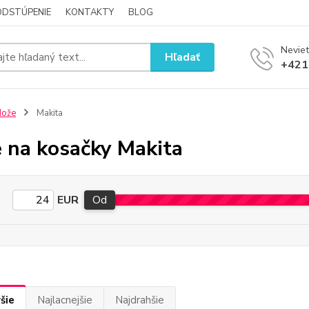
ODSTÚPENIE
KONTAKTY
BLOG
Neviet
Hľadať
+421
Nože
Makita
 na kosačky Makita
EUR
Od
šie
Najlacnejšie
Najdrahšie