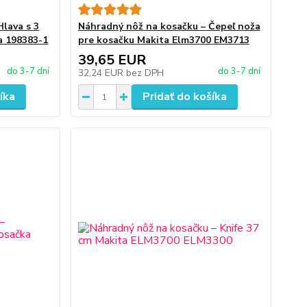
lava s 3
Náhradný nôž na kosačku – Čepeľ noža
a 198383-1
pre kosačku Makita Elm3700 EM3713
39,65 EUR
do 3-7 dní
do 3-7 dní
32,24 EUR
bez DPH
íka
Pridať do košíka