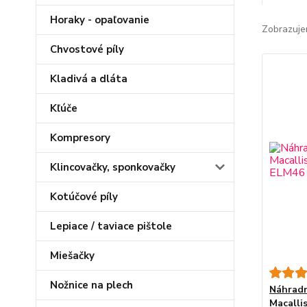
Horaky - opaľovanie
Zobrazuje
Chvostové píly
Kladivá a dláta
Kľúče
Kompresory
Klincovačky, sponkovačky
Kotúčové píly
Lepiace / taviace pištole
Miešačky
Nožnice na plech
Náhradn
Macall