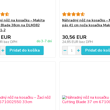
ý nôž na kosačku – Makita
Náhradný nôž na kosačku – 
 Blade 38cm na DLM382
pás 41 cm noža kosačka Mak
1-2
 EUR
30,56 EUR
do 3-7 dní
UR
bez DPH
24,85 EUR
bez DPH
Pridať do košíka
Pridať do koš