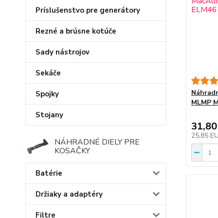
Príslušenstvo pre generátory
Rezné a brúsne kotúče
Sady nástrojov
Sekáče
Náhradn
Spojky
MLMP M
Stojany
31,80
25,85 E
NÁHRADNÉ DIELY PRE
KOSAČKY
Batérie
Držiaky a adaptéry
Filtre