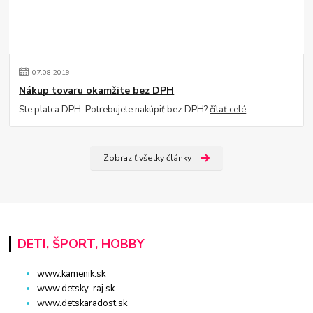
07
.
08
.
2019
Nákup tovaru okamžite bez DPH
Ste platca DPH. Potrebujete nakúpiť bez DPH?
čítať celé
Zobraziť všetky články
DETI, ŠPORT, HOBBY
www.kamenik.sk
www.detsky-raj.sk
www.detskaradost.sk