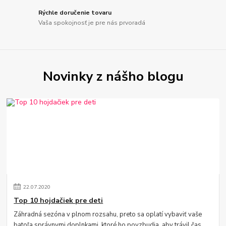
Rýchle doručenie tovaru
Vaša spokojnosť je pre nás prvoradá
Novinky z nášho blogu
22
.
07
.
2020
Top 10 hojdačiek pre deti
Záhradná sezóna v plnom rozsahu, preto sa oplatí vybaviť vaše
batoľa správnymi doplnkami, ktoré ho povzbudia, aby trávil čas