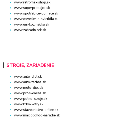
www.retromaxishop.sk
www.superpredajca.sk
www.spotrebice-domace.sk
www.osvetlenie-svietidla.eu
www.uni-kozmetika.sk
www.zahradnicek.sk
STROJE, ZARIADENIE
www.auto-diel.sk
www.auto-techna.sk
www.moto-diel.sk
www.profi-dielna.sk
www.polno-stroje.sk
www.krby-kotly.sk
www.stavebnictvo-online.sk
www.maxiobchod-naradie.sk