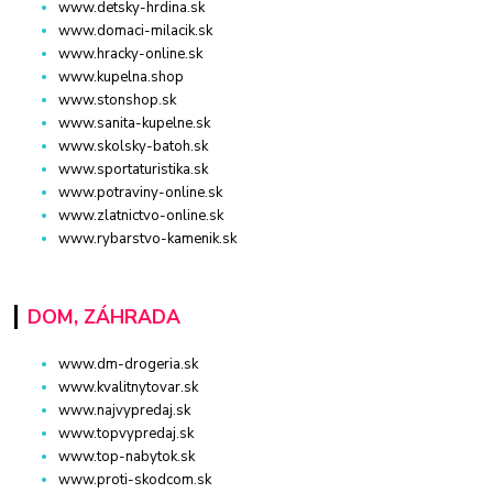
www.detsky-hrdina.sk
www.domaci-milacik.sk
www.hracky-online.sk
www.kupelna.shop
www.stonshop.sk
www.sanita-kupelne.sk
www.skolsky-batoh.sk
www.sportaturistika.sk
www.potraviny-online.sk
www.zlatnictvo-online.sk
www.rybarstvo-kamenik.sk
DOM, ZÁHRADA
www.dm-drogeria.sk
www.kvalitnytovar.sk
www.najvypredaj.sk
www.topvypredaj.sk
www.top-nabytok.sk
www.proti-skodcom.sk