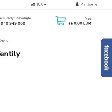
Prihlásenie
EUR
e si rady? Zavolajte.
0
ks
za
0,00 EUR
 940 949 000
entily
entily