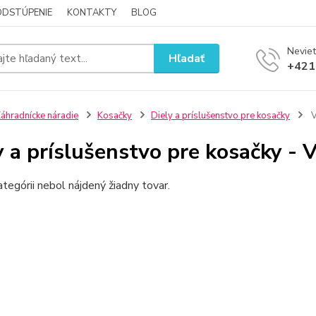
ODSTÚPENIE
KONTAKTY
BLOG
Neviet
Hľadať
+421
áhradnícke náradie
Kosačky
Diely a príslušenstvo pre kosačky
V
y a príslušenstvo pre kosačky - V
ategórii nebol nájdený žiadny tovar.