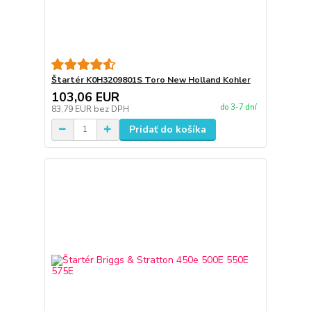
Štartér K0H3209801S Toro New Holland Kohler
103,06 EUR
do 3-7 dní
83,79 EUR
bez DPH
Pridať do košíka