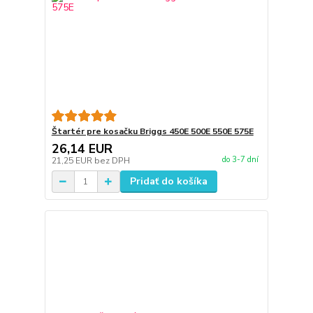
Štartér pre kosačku Briggs 450E 500E 550E 575E
26,14 EUR
do 3-7 dní
21,25 EUR
bez DPH
Pridať do košíka