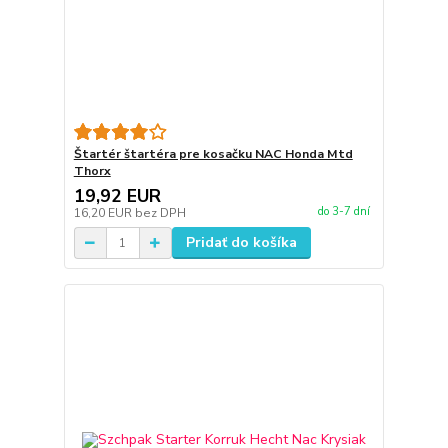
Štartér štartéra pre kosačku NAC Honda Mtd
Thorx
19,92 EUR
do 3-7 dní
16,20 EUR
bez DPH
Pridať do košíka