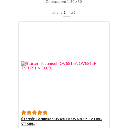
Zobrazujem 1-30 z 30
strana
z 1
Štartér Tecumseh OV691EA OV691EP TVT691
VTX691