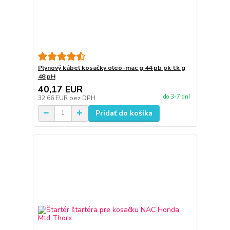
Plynový kábel kosačky oleo-mac g 44 pb pk tk g
48 pH
40,17 EUR
do 3-7 dní
32,66 EUR
bez DPH
Pridať do košíka