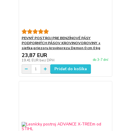
PEVNÝ POSTROJ PRE BENZÍNOVÉ PÁSY
PODPORNÝCH PÁSOV KROVINOVOROVINY +
sieťka priezoru krovinorezu Demon 0 cm 0 kg
23,87 EUR
do 3-7 dní
19,41 EUR
bez DPH
Pridať do košíka