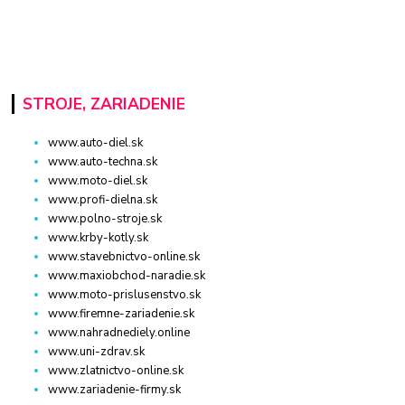
STROJE, ZARIADENIE
www.auto-diel.sk
www.auto-techna.sk
www.moto-diel.sk
www.profi-dielna.sk
www.polno-stroje.sk
www.krby-kotly.sk
www.stavebnictvo-online.sk
www.maxiobchod-naradie.sk
www.moto-prislusenstvo.sk
www.firemne-zariadenie.sk
www.nahradnediely.online
www.uni-zdrav.sk
www.zlatnictvo-online.sk
www.zariadenie-firmy.sk