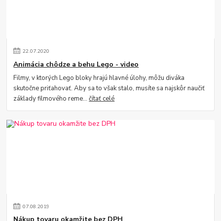
22
.
07
.
2020
Animácia chôdze a behu Lego - video
Filmy, v ktorých Lego bloky hrajú hlavné úlohy, môžu diváka
skutočne priťahovať. Aby sa to však stalo, musíte sa najskôr naučiť
základy filmového reme...
čítať celé
07
.
08
.
2019
Nákup tovaru okamžite bez DPH