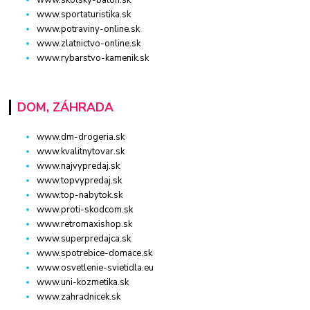
www.sportaturistika.sk
www.potraviny-online.sk
www.zlatnictvo-online.sk
www.rybarstvo-kamenik.sk
DOM, ZÁHRADA
www.dm-drogeria.sk
www.kvalitnytovar.sk
www.najvypredaj.sk
www.topvypredaj.sk
www.top-nabytok.sk
www.proti-skodcom.sk
www.retromaxishop.sk
www.superpredajca.sk
www.spotrebice-domace.sk
www.osvetlenie-svietidla.eu
www.uni-kozmetika.sk
www.zahradnicek.sk