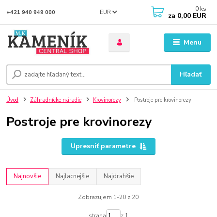
0
ks
EUR
+421 940 949 000
za
0,00 EUR
Menu
Hľadať
Úvod
Záhradnícke náradie
Krovinorezy
Postroje pre krovinorezy
Postroje pre krovinorezy
Upresniť parametre
Najnovšie
Najlacnejšie
Najdrahšie
Zobrazujem 1-20 z 20
strana
z 1