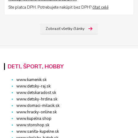
Ste platca DPH. Potrebujete nakúpiť bez DPH?
čítať celé
Zobraziť všetky články
DETI, ŠPORT, HOBBY
www.kamenik.sk
www.detsky-raj.sk
www.detskaradost.sk
www.detsky-hrdina.sk
www.domaci-milacik.sk
www.hracky-online.sk
www.kupelna.shop
www.stonshop.sk
www.sanita-kupelne.sk
www.skolsky-batoh.sk