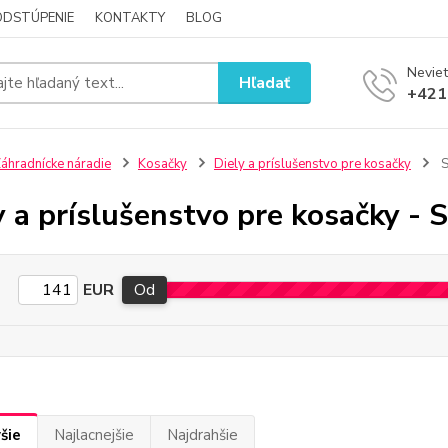
ODSTÚPENIE
KONTAKTY
BLOG
Neviet
Hľadať
+421
áhradnícke náradie
Kosačky
Diely a príslušenstvo pre kosačky
S
y a príslušenstvo pre kosačky - 
EUR
Od
šie
Najlacnejšie
Najdrahšie