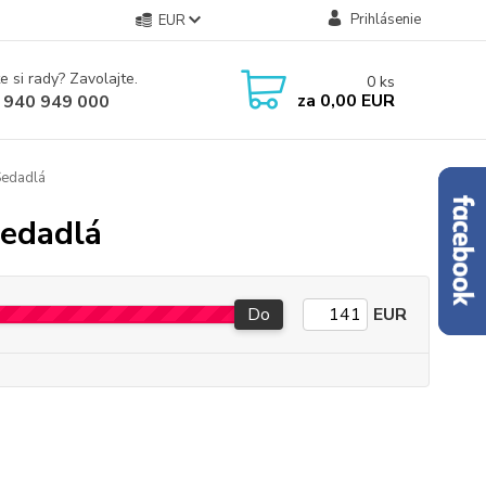
Prihlásenie
EUR
e si rady? Zavolajte.
0
ks
za
0,00 EUR
 940 949 000
edadlá
Sedadlá
Do
EUR