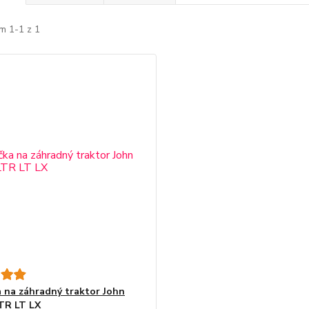
m 1-1 z 1
 na záhradný traktor John
TR LT LX