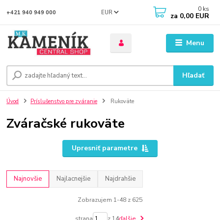
0
ks
EUR
+421 940 949 000
za
0,00 EUR
Menu
Hľadať
Úvod
Príslušenstvo pre zváranie
Rukoväte
Zváračské rukoväte
Upresniť parametre
Najnovšie
Najlacnejšie
Najdrahšie
Zobrazujem 1-48 z 625
strana
z 14
ďalšie