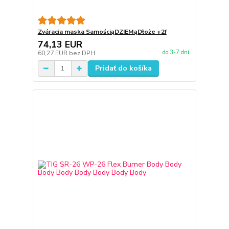
Zváracia maska SamościąDZIEMąDłoże +2f
74,13 EUR
do 3-7 dní
60,27 EUR
bez DPH
Pridať do košíka