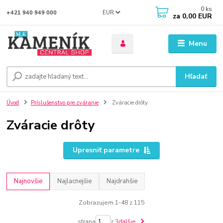
0
ks
EUR
+421 940 949 000
za
0,00 EUR
Menu
Hľadať
Úvod
Príslušenstvo pre zváranie
Zváracie drôty
Zváracie drôty
Upresniť parametre
Najnovšie
Najlacnejšie
Najdrahšie
Zobrazujem 1-48 z 115
strana
z 3
ďalšie