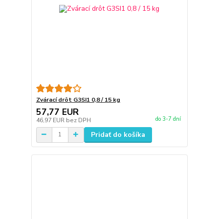
Zvárací drôt G3SI1 0,8 / 15 kg
57,77 EUR
do 3-7 dní
46,97 EUR
bez DPH
Pridať do košíka