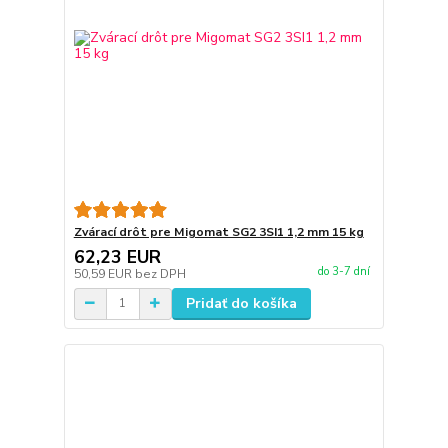
Zvárací drôt pre Migomat SG2 3SI1 1,2 mm 15 kg
62,23 EUR
do 3-7 dní
50,59 EUR
bez DPH
Pridať do košíka