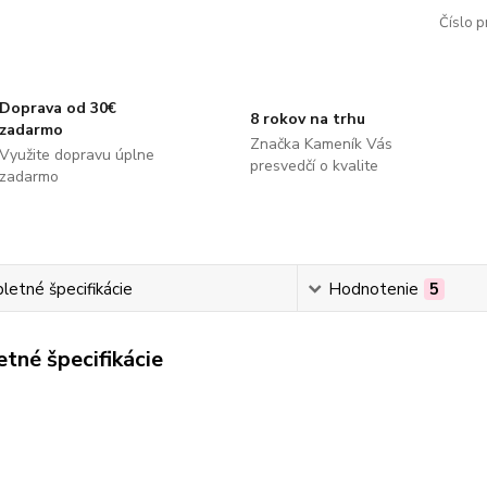
Číslo p
Doprava od 30€
8 rokov na trhu
zadarmo
Značka Kameník Vás
Využite dopravu úplne
presvedčí o kvalite
zadarmo
etné špecifikácie
Hodnotenie
5
tné špecifikácie