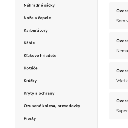
Náhradné sáčky
Overe
Nože a čepele
Som v
Karburátory
Overe
Káble
Nemal
Kľukové hriadele
Kotúče
Overe
Krúžky
Všetk
Kryty a ochrany
Overe
Ozubené kolesa, prevodovky
Super
Piesty