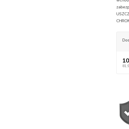
wchodz
zabez
USZCZ
CHROM
Dos
10
81,