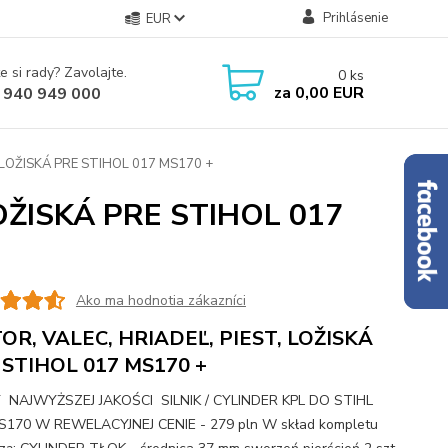
Prihlásenie
EUR
e si rady? Zavolajte.
0
ks
za
0,00 EUR
 940 949 000
 LOŽISKÁ PRE STIHOL 017 MS170 +
OŽISKÁ PRE STIHOL 017
Ako ma hodnotia zákazníci
OR, VALEC, HRIADEĽ, PIEST, LOŽISKÁ
 STIHOL 017 MS170 +
NAJWYŻSZEJ JAKOŚCI SILNIK / CYLINDER KPL DO STIHL
S170 W REWELACYJNEJ CENIE - 279 pln W skład kompletu