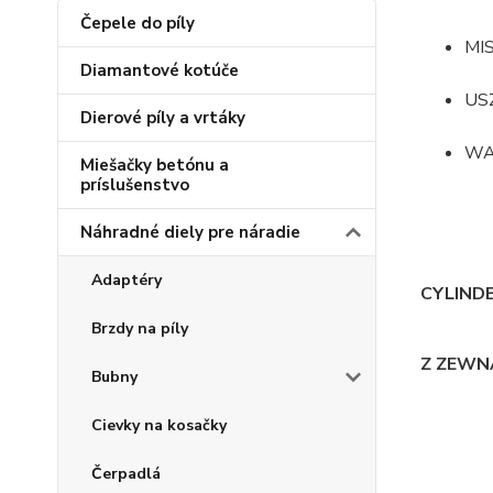
Čepele do píly
MI
Diamantové kotúče
US
Dierové píly a vrtáky
WA
Miešačky betónu a
príslušenstvo
Náhradné diely pre náradie
Adaptéry
CYLIND
Brzdy na píly
Z ZEWN
Bubny
Cievky na kosačky
Čerpadlá