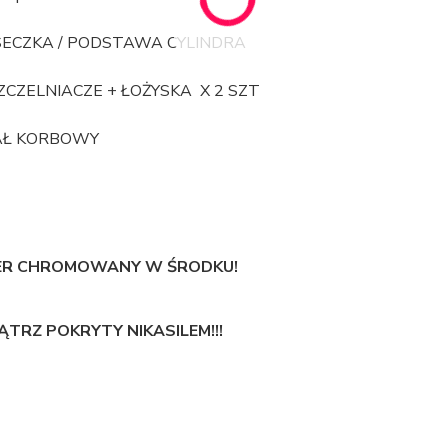
SECZKA / PODSTAWA CYLINDRA
ZCZELNIACZE + ŁOŻYSKA X 2 SZT
Ł KORBOWY
ER CHROMOWANY W ŚRODKU!
ĄTRZ POKRYTY NIKASILEM!!!