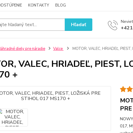
ODSTÚPENIE
KONTAKTY
BLOG
Neviet
Hľadať
+421
áhradné diely pre náradie
Valce
MOTOR, VALEC, HRIADEĽ, PIEST,
R, VALEC, HRIADEĽ, PIEST, L
70 +
MOT
PRE
NOWY 
017, M