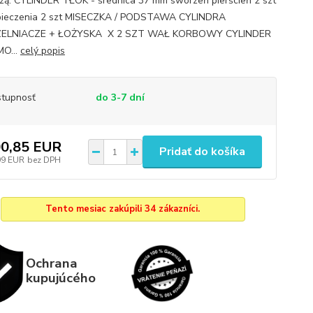
ą: CYLINDER TŁOK - średnica 37 mm sworzeń pierścień 2 szt
pieczenia 2 szt MISECZKA / PODSTAWA CYLINDRA
ELNIACZE + ŁOŻYSKA X 2 SZT WAŁ KORBOWY CYLINDER
O...
celý popis
tupnosť
do 3-7 dní
0,85 EUR
Pridať do košíka
99 EUR
bez DPH
Tento mesiac zakúpili 34 zákazníci.
Ochrana
kupujúcého