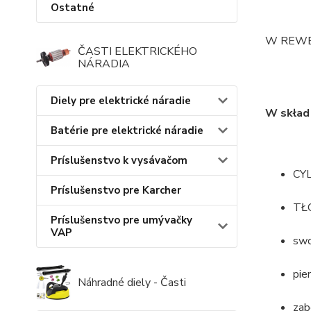
Ostatné
W REWEL
ČASTI ELEKTRICKÉHO
NÁRADIA
Diely pre elektrické náradie
W skład
Batérie pre elektrické náradie
Príslušenstvo k vysávačom
CY
Príslušenstvo pre Karcher
TŁO
Príslušenstvo pre umývačky
VAP
sw
pie
Náhradné diely - Časti
zab