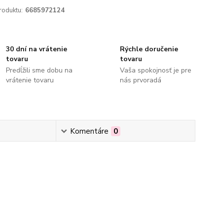
roduktu:
6685972124
30 dní na vrátenie
Rýchle doručenie
tovaru
tovaru
Predĺžili sme dobu na
Vaša spokojnosť je pre
vrátenie tovaru
nás prvoradá
Komentáre
0