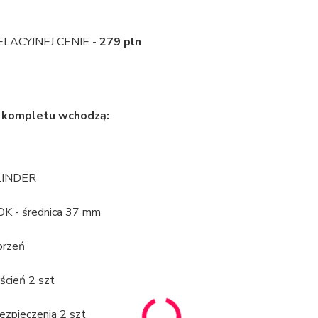
ACYJNEJ CENIE -
279 pln
 kompletu wchodzą:
LINDER
K - średnica 37 mm
orzeń
rścień 2 szt
ezpieczenia 2 szt