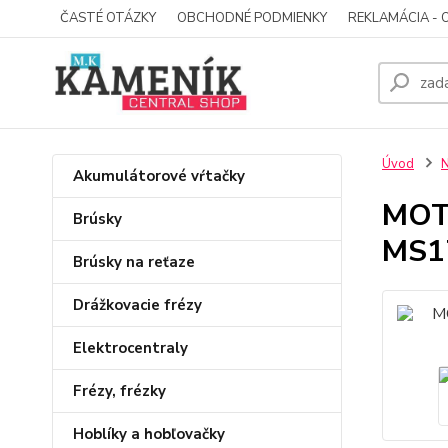
ČASTÉ OTÁZKY
OBCHODNÉ PODMIENKY
REKLAMÁCIA - 
Úvod
N
Akumulátorové vŕtačky
MOTO
Brúsky
MS1
Brúsky na reťaze
Drážkovacie frézy
Elektrocentraly
Frézy, frézky
Hoblíky a hobľovačky