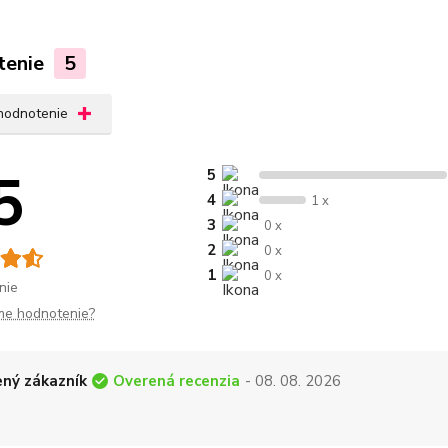
tenie
5
 hodnotenie
5
5
4
1 x
3
0 x
2
0 x
1
0 x
nie
me hodnotenie?
Overená recenzia
ný zákazník
- 08. 08. 2026