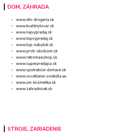
DOM, ZÁHRADA
www.dm-drogeria.sk
www.kvalitnytovar.sk
www.najvypredaj.sk
www.topvypredaj.sk
www.top-nabytok.sk
www.proti-skodcom.sk
www.retromaxishop.sk
www.superpredajca.sk
www.spotrebice-domace.sk
www.osvetlenie-svietidla.eu
www.uni-kozmetika.sk
www.zahradnicek.sk
STROJE, ZARIADENIE