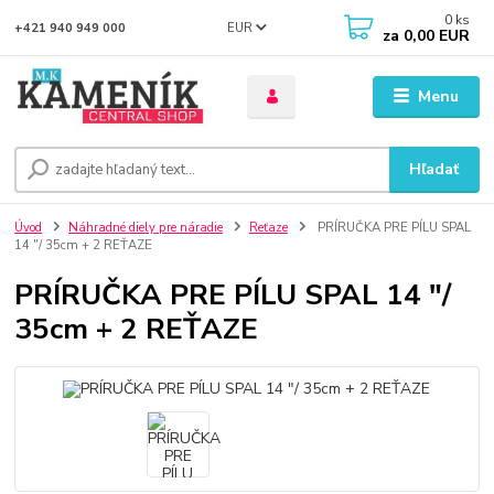
0
ks
EUR
+421 940 949 000
za
0,00 EUR
Menu
Hľadať
Úvod
Náhradné diely pre náradie
Reťaze
PRÍRUČKA PRE PÍLU SPAL
14 "/ 35cm + 2 REŤAZE
PRÍRUČKA PRE PÍLU SPAL 14 "/
35cm + 2 REŤAZE