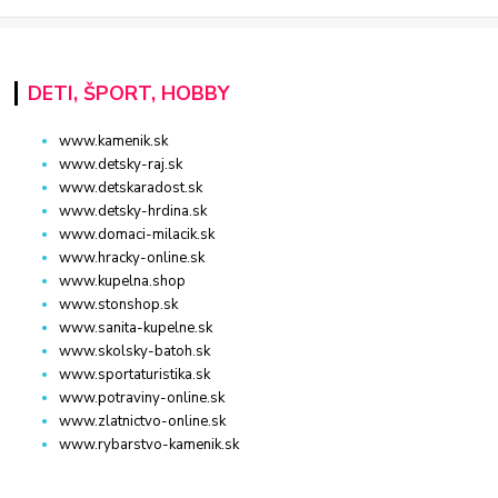
DETI, ŠPORT, HOBBY
www.kamenik.sk
www.detsky-raj.sk
www.detskaradost.sk
www.detsky-hrdina.sk
www.domaci-milacik.sk
www.hracky-online.sk
www.kupelna.shop
www.stonshop.sk
www.sanita-kupelne.sk
www.skolsky-batoh.sk
www.sportaturistika.sk
www.potraviny-online.sk
www.zlatnictvo-online.sk
www.rybarstvo-kamenik.sk