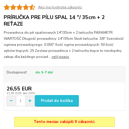
Ako ma hodnotia zákazníci
PRÍRUČKA PRE PÍLU SPAL 14 "/ 35cm + 2
REŤAZE
Prowadnica do pił spalinowych 14"/35cm + 2 łańcuchy PARAMETR:
WARTOŚĆ Długość prowadnicy: 14"/35cm Skok łańcucha: 3/8" Szerokość
ogniwa prowadzącego: 0.050" Ilość ogniw prowadzących: 50 Ilość
zębów tnących: 25 Zestaw prowadnica + 2 łańcuchy tnące to niezbędny
zakup dla każdego posiad...
celý popis
Dostupnosť
do 3-7 dní
26,55 EUR
21,59 EUR
bez DPH
Pridať do košíka
Tento mesiac zakúpili 9 zákazníci.