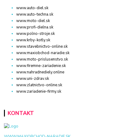
www.auto-diel.sk
www.auto-techna.sk
www.moto-diel.sk
www.profi-dielna.sk
www.polno-stroje.sk
www.krby-kotly.sk
www.stavebnictvo-online.sk
www.maxiobchod-naradie.sk
www.moto-prislusenstvo.sk
www.firemne-zariadenie.sk
www.nahradnediely.online
www.uni-zdrav.sk
www.zlatnictvo-online.sk
www.zariadenie-firmy.sk
KONTAKT
WWW.MAXIOBCHOD-NARADIE.SK