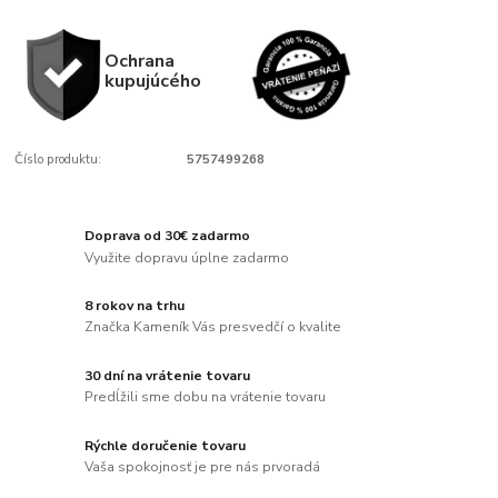
Ochrana
kupujúcého
Číslo produktu:
5757499268
Doprava od 30€ zadarmo
Využite dopravu úplne zadarmo
8 rokov na trhu
Značka Kameník Vás presvedčí o kvalite
30 dní na vrátenie tovaru
Predĺžili sme dobu na vrátenie tovaru
Rýchle doručenie tovaru
Vaša spokojnosť je pre nás prvoradá