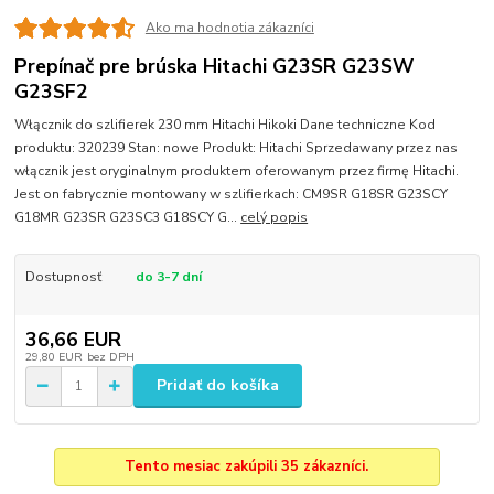
Ako ma hodnotia zákazníci
Prepínač pre brúska Hitachi G23SR G23SW
G23SF2
Włącznik do szlifierek 230 mm Hitachi Hikoki Dane techniczne Kod
produktu: 320239 Stan: nowe Produkt: Hitachi Sprzedawany przez nas
włącznik jest oryginalnym produktem oferowanym przez firmę Hitachi.
Jest on fabrycznie montowany w szlifierkach: CM9SR G18SR G23SCY
G18MR G23SR G23SC3 G18SCY G...
celý popis
Dostupnosť
do 3-7 dní
36,66 EUR
29,80 EUR
bez DPH
Pridať do košíka
Tento mesiac zakúpili 35 zákazníci.