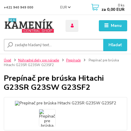
0
ks
EUR
+421 940 949 000
za
0,00 EUR
Menu
Hľadať
Úvod
Náhradné diely pre náradie
Prepínače
Prepínač pre brúska
Hitachi G23SR G23SW G23SF2
Prepínač pre brúska Hitachi
G23SR G23SW G23SF2