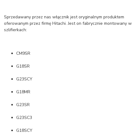
Sprzedawany przez nas włącznik jest oryginalnym produktem
oferowanym przez firmę Hitachi. Jest on fabrycznie montowany w
szlifierkach:
CM9SR
G18SR
G23SCY
G18MR
G23SR
G23SC3
G18SCY