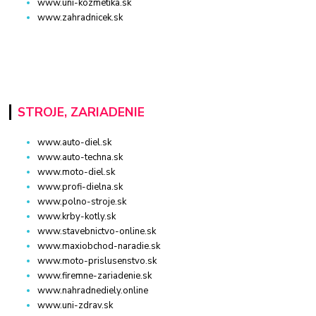
www.uni-kozmetika.sk
www.zahradnicek.sk
STROJE, ZARIADENIE
www.auto-diel.sk
www.auto-techna.sk
www.moto-diel.sk
www.profi-dielna.sk
www.polno-stroje.sk
www.krby-kotly.sk
www.stavebnictvo-online.sk
www.maxiobchod-naradie.sk
www.moto-prislusenstvo.sk
www.firemne-zariadenie.sk
www.nahradnediely.online
www.uni-zdrav.sk