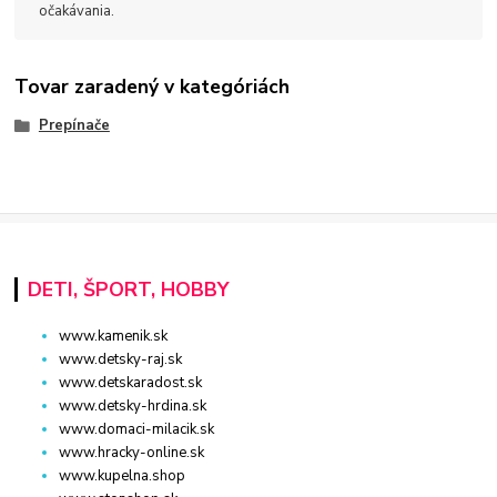
očakávania.
Tovar zaradený v kategóriách
Prepínače
DETI, ŠPORT, HOBBY
www.kamenik.sk
www.detsky-raj.sk
www.detskaradost.sk
www.detsky-hrdina.sk
www.domaci-milacik.sk
www.hracky-online.sk
www.kupelna.shop