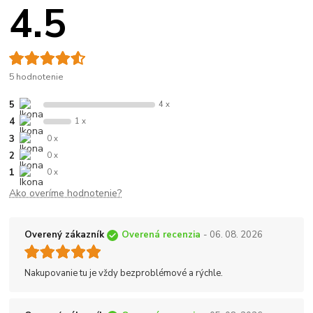
4.5
5 hodnotenie
5
4 x
4
1 x
3
0 x
2
0 x
1
0 x
Ako overíme hodnotenie?
Overený zákazník
Overená recenzia
- 06. 08. 2026
Nakupovanie tu je vždy bezproblémové a rýchle.