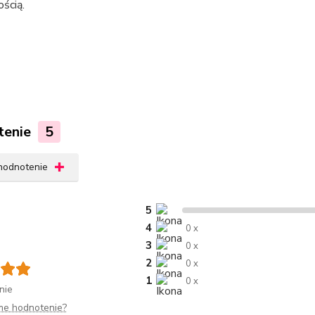
ścią.
tenie
5
 hodnotenie
5
4
0 x
3
0 x
2
0 x
1
0 x
nie
me hodnotenie?