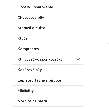
Horaky - opaľovanie
Chvostové píly
Kladivá a dláta
Kľúče
Kompresory
Klincovačky, sponkovačky
Kotúčové píly
Lepiace / taviace pištole
Miešačky
Nožnice na plech