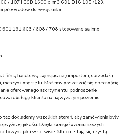
06 / 107 i GSB 1600 o nr 3 601 B18 105 /123,
nia przewodów do wyłącznika
.601.131.603 / 608 / 708 stosowane są inne
h.
st firmą handlową zajmującą się importem, sprzedażą,
, maszyn i osprzętu. Możemy poszczycić się obecnością
zanie oferowanego asortymentu, podnoszenie
ksową obsługę klienta na najwyższym poziomie.
o też dokładamy wszelkich starań, aby zamówienia były
 najwyższej jakości. Dzięki zaangażowaniu naszych
netowym, jak i w serwisie Allegro stają się czystą