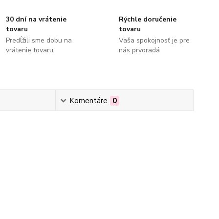
30 dní na vrátenie
Rýchle doručenie
tovaru
tovaru
Predĺžili sme dobu na
Vaša spokojnosť je pre
vrátenie tovaru
nás prvoradá
Komentáre
0