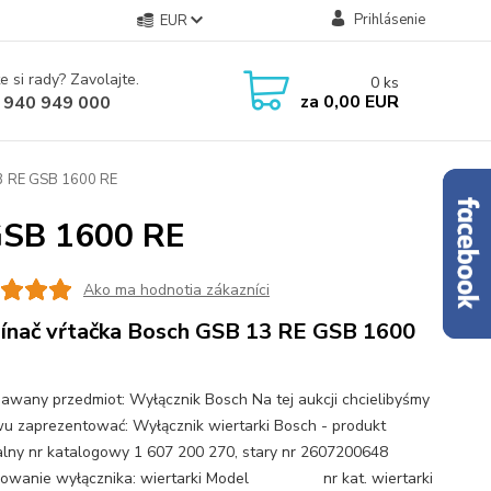
Prihlásenie
EUR
e si rady? Zavolajte.
0
ks
za
0,00 EUR
 940 949 000
13 RE GSB 1600 RE
GSB 1600 RE
Ako ma hodnotia zákazníci
ínač vŕtačka Bosch GSB 13 RE GSB 1600
awany przedmiot: Wyłącznik Bosch Na tej aukcji chcielibyśmy
u zaprezentować: Wyłącznik wiertarki Bosch - produkt
alny nr katalogowy 1 607 200 270, stary nr 2607200648
sowanie wyłącznika: wiertarki Model nr kat. wiertarki