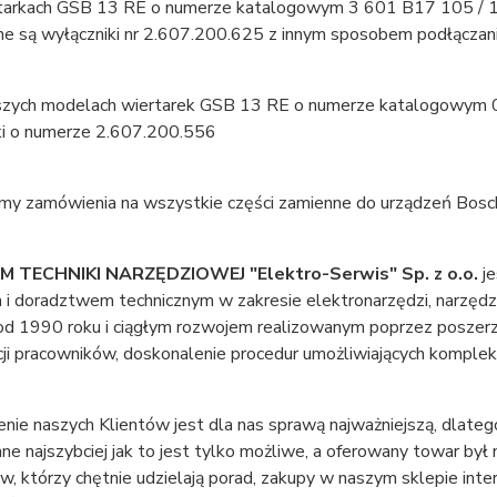
tarkach GSB 13 RE o numerze katalogowym 3 601 B17 105 / 1
e są wyłączniki nr 2.607.200.625 z innym sposobem podłącza
szych modelach wiertarek GSB 13 RE o numerze katalogowym 0
ki o numerze 2.607.200.556
emy zamówienia na wszystkie części zamienne do urządzeń Bosc
 TECHNIKI NARZĘDZIOWEJ "Elektro-Serwis" Sp. z o.o.
je
i doradztwem technicznym w zakresie elektronarzędzi, narzędzi
 od 1990 roku i ciągłym rozwojem realizowanym poprzez poszer
cji pracowników, doskonalenie procedur umożliwiających komple
ie naszych Klientów jest dla nas sprawą najważniejszą, dlateg
ne najszybciej jak to jest tylko możliwe, a oferowany towar był
, którzy chętnie udzielają porad, zakupy w naszym sklepie inter