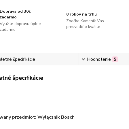
Doprava od 30€
8 rokov na trhu
zadarmo
Značka Kameník Vás
Využite dopravu úplne
presvedčí o kvalite
zadarmo
etné špecifikácie
Hodnotenie
5
tné špecifikácie
wany przedmiot: Wyłącznik Bosch