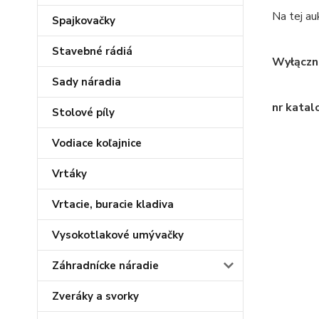
Na tej au
Spajkovačky
Stavebné rádiá
Wyłączni
Sady náradia
nr kata
Stolové píly
Vodiace koľajnice
Vrtáky
Vrtacie, buracie kladiva
Vysokotlakové umývačky
Záhradnícke náradie
Zveráky a svorky