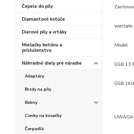
Čepele do píly
Zastosow
Diamantové kotúče
wiertarki
Dierové píly a vrtáky
Miešačky betónu a
Model 
príslušenstvo
Náhradné diely pre náradie
GSB 13 
Adaptéry
GSB 160
Brzdy na píly
Bubny
Cievky na kosačky
UWAGA 
Čerpadlá