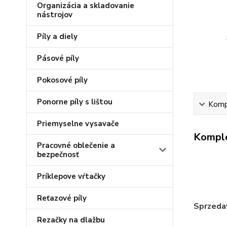
Organizácia a skladovanie
nástrojov
Píly a diely
Pásové píly
Pokosové píly
Ponorne píly s lištou
Kompl
Priemyselne vysavače
Komple
Pracovné oblečenie a
bezpečnosť
Príklepove vŕtačky
Reťazové píly
Sprzeda
Rezačky na dlažbu