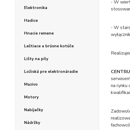
- W wier
Elektronika
stosowan
Hadice
- W star
Hnacie remene
wyłączni
Leštiace a brúsne kotúče
Realizuj
Lišty na píly
CENTRUM
Ložiská pre elektronáradie
serwisem 
Mazivo
na rynku
kwalifika
Motory
Nabíjačky
Zadowolen
realizowa
Nádržky
fachowców