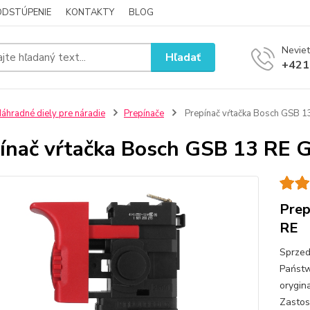
ODSTÚPENIE
KONTAKTY
BLOG
Neviet
Hľadať
+421
áhradné diely pre náradie
Prepínače
Prepínač vŕtačka Bosch GSB 
ínač vŕtačka Bosch GSB 13 RE 
Prep
RE
Sprzed
Państw
orygin
Zasto