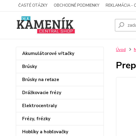
ČASTÉ OTÁZKY
OBCHODNÉ PODMIENKY
REKLAMÁCIA - 
Úvod
N
Akumulátorové vŕtačky
Prep
Brúsky
Brúsky na reťaze
Drážkovacie frézy
Elektrocentraly
Frézy, frézky
Hoblíky a hobľovačky