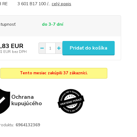
3 RE 3 601 B17 100 /...
celý popis
tupnosť
do 3-7 dní
,83 EUR
Pridať do košíka
81 EUR
bez DPH
Tento mesiac zakúpili 37 zákazníci.
Ochrana
kupujúcého
roduktu:
6964132369