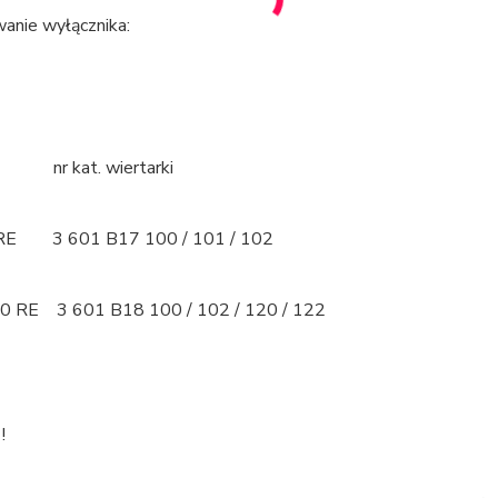
anie wyłącznika:
nr kat. wiertarki
RE 3 601 B17 100 / 101 / 102
0 RE 3 601 B18 100 / 102 / 120 / 122
!