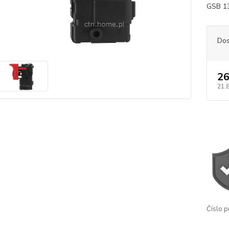
GSB 1
Dos
26
21,
Číslo p