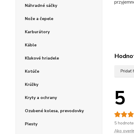
przyjemno
Náhradné sáčky
Nože a čepele
Karburátory
Káble
Hodno
Kľukové hriadele
Pridať
Kotúče
Krúžky
5
Kryty a ochrany
Ozubené kolesa, prevodovky
5 hodnote
Piesty
Ako overí