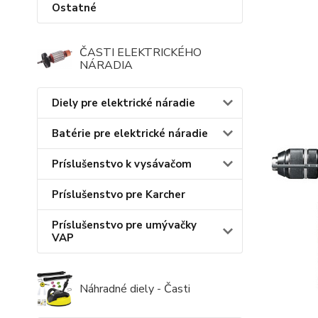
Ostatné
ČASTI ELEKTRICKÉHO
NÁRADIA
Diely pre elektrické náradie
Batérie pre elektrické náradie
Príslušenstvo k vysávačom
Príslušenstvo pre Karcher
Príslušenstvo pre umývačky
VAP
Náhradné diely - Časti