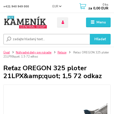
0
ks
EUR
+421 940 949 000
za
0,00 EUR
Menu
Hľadať
Úvod
Náhradné diely pre náradie
Reťaze
Reťaz OREGON 325 ploter
21LPX&quot; 1,5 72 odkaz
Reťaz OREGON 325 ploter
21LPX&amp;quot; 1,5 72 odkaz