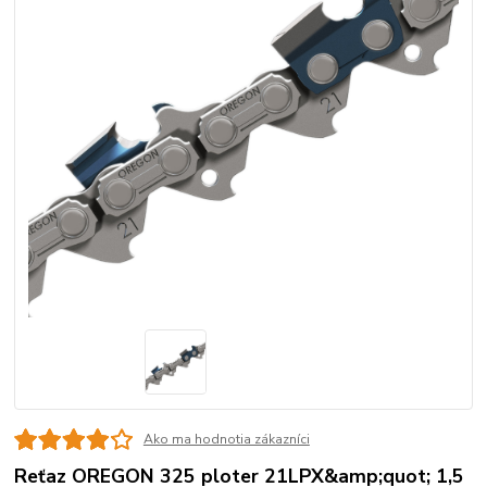
Ako ma hodnotia zákazníci
Reťaz OREGON 325 ploter 21LPX&amp;quot; 1,5