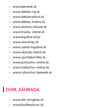
www.kamenik.sk
www.detsky-raj.sk
www.detskaradost.sk
www.detsky-hrdina.sk
www.domaci-milacik.sk
www.hracky-online.sk
www.kupelna.shop
www.stonshop.sk
www.sanita-kupelne.sk
www.skolsky-batoh.sk
www.sportaturistika.sk
www.potraviny-online.sk
www.zlatnictvo-online.sk
www.rybarstvo-kamenik.sk
DOM, ZÁHRADA
www.dm-drogeria.sk
www.kvalitnytovar.sk