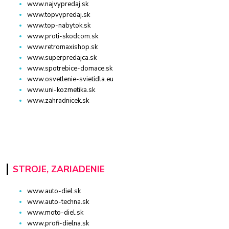
www.najvypredaj.sk
www.topvypredaj.sk
www.top-nabytok.sk
www.proti-skodcom.sk
www.retromaxishop.sk
www.superpredajca.sk
www.spotrebice-domace.sk
www.osvetlenie-svietidla.eu
www.uni-kozmetika.sk
www.zahradnicek.sk
STROJE, ZARIADENIE
www.auto-diel.sk
www.auto-techna.sk
www.moto-diel.sk
www.profi-dielna.sk