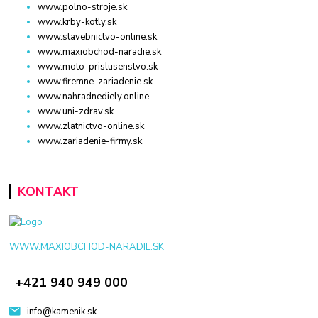
www.polno-stroje.sk
www.krby-kotly.sk
www.stavebnictvo-online.sk
www.maxiobchod-naradie.sk
www.moto-prislusenstvo.sk
www.firemne-zariadenie.sk
www.nahradnediely.online
www.uni-zdrav.sk
www.zlatnictvo-online.sk
www.zariadenie-firmy.sk
KONTAKT
WWW.MAXIOBCHOD-NARADIE.SK
+421 940 949 000
info@kamenik.sk