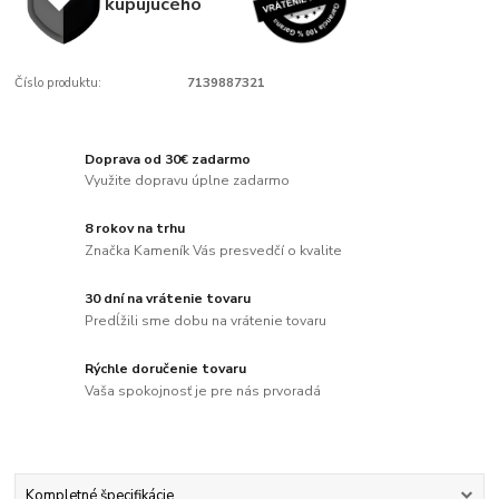
kupujúcého
Číslo produktu:
7139887321
Doprava od 30€ zadarmo
Využite dopravu úplne zadarmo
8 rokov na trhu
Značka Kameník Vás presvedčí o kvalite
30 dní na vrátenie tovaru
Predĺžili sme dobu na vrátenie tovaru
Rýchle doručenie tovaru
Vaša spokojnosť je pre nás prvoradá
Kompletné špecifikácie