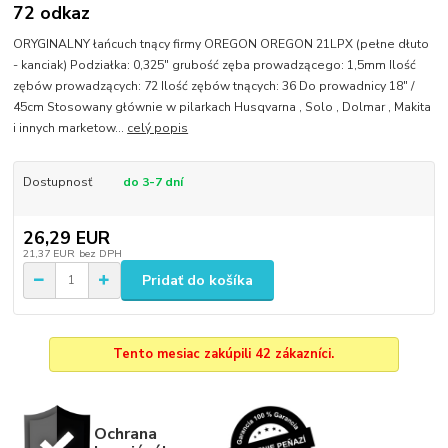
72 odkaz
ORYGINALNY łańcuch tnący firmy OREGON OREGON 21LPX (pełne dłuto
- kanciak) Podziałka: 0,325" grubość zęba prowadzącego: 1,5mm Ilość
zębów prowadzących: 72 Ilość zębów tnących: 36 Do prowadnicy 18" /
45cm Stosowany głównie w pilarkach Husqvarna , Solo , Dolmar , Makita
i innych marketow...
celý popis
Dostupnosť
do 3-7 dní
26,29 EUR
21,37 EUR
bez DPH
Pridať do košíka
Tento mesiac zakúpili 42 zákazníci.
Ochrana