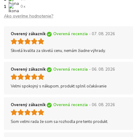
1
0 x
Ako overíme hodnotenie?
Overený zákazník
Overená recenzia
- 07. 08. 2026
Skvelá kvalita za skvelú cenu, nemám žiadne výhrady.
Overený zákazník
Overená recenzia
- 06. 08. 2026
Veľmi spokojný s nákupom, produkt splnil očakávanie
Overený zákazník
Overená recenzia
- 06. 08. 2026
Som veľmi rada že som sa rozhodla pre tento produkt.