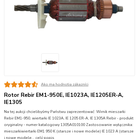
Ako ma hodnotia zákazníci
Rotor Rebir EM1-950E, IE1023A, IE1205ER-A,
IE1305
Na tej aukcji chcielibyśmy Państwu zaprezentować: Wirnik mieszarki
Rebir EM1-950, wiertarki IE 1023A, IE 1205 ER-A, IE 1305A Rebir - produkt
oryginalny - numer katalogowy 1305A010100 Zastosowanie wyłącznika:
mieszarkiwiertarki EM1 950 K (starsze i nowe modele) IE 1023 A (starsze
i nowe modele...
celý popis