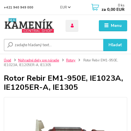
0
ks
EUR
+421 940 949 000
za
0,00 EUR
Menu
Hľadať
Úvod
Náhradné diely pre náradie
Rotory
Rotor Rebir EM1-950E,
IE1023A, IE1205ER-A, IE1305
Rotor Rebir EM1-950E, IE1023A,
IE1205ER-A, IE1305