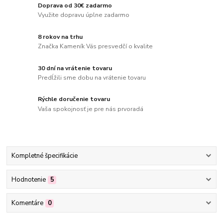
Doprava od 30€ zadarmo
Využite dopravu úplne zadarmo
8 rokov na trhu
Značka Kameník Vás presvedčí o kvalite
30 dní na vrátenie tovaru
Predĺžili sme dobu na vrátenie tovaru
Rýchle doručenie tovaru
Vaša spokojnosť je pre nás prvoradá
Kompletné špecifikácie
Hodnotenie
5
Komentáre
0