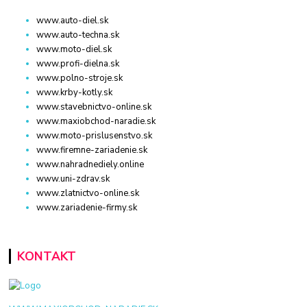
www.auto-diel.sk
www.auto-techna.sk
www.moto-diel.sk
www.profi-dielna.sk
www.polno-stroje.sk
www.krby-kotly.sk
www.stavebnictvo-online.sk
www.maxiobchod-naradie.sk
www.moto-prislusenstvo.sk
www.firemne-zariadenie.sk
www.nahradnediely.online
www.uni-zdrav.sk
www.zlatnictvo-online.sk
www.zariadenie-firmy.sk
KONTAKT