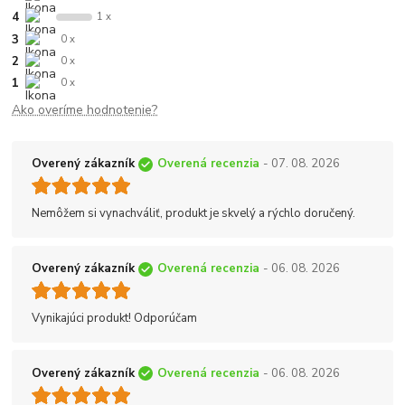
4
1 x
3
0 x
2
0 x
1
0 x
Ako overíme hodnotenie?
Overený zákazník
Overená recenzia
- 07. 08. 2026
Nemôžem si vynachváliť, produkt je skvelý a rýchlo doručený.
Overený zákazník
Overená recenzia
- 06. 08. 2026
Vynikajúci produkt! Odporúčam
Overený zákazník
Overená recenzia
- 06. 08. 2026