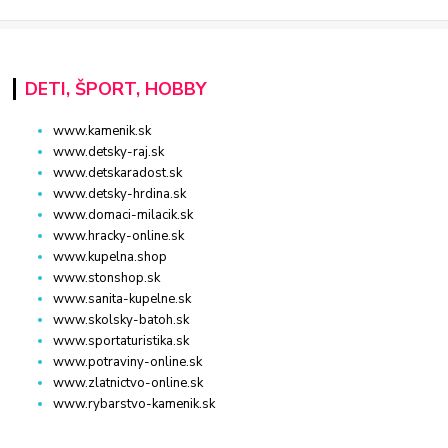
DETI, ŠPORT, HOBBY
www.kamenik.sk
www.detsky-raj.sk
www.detskaradost.sk
www.detsky-hrdina.sk
www.domaci-milacik.sk
www.hracky-online.sk
www.kupelna.shop
www.stonshop.sk
www.sanita-kupelne.sk
www.skolsky-batoh.sk
www.sportaturistika.sk
www.potraviny-online.sk
www.zlatnictvo-online.sk
www.rybarstvo-kamenik.sk