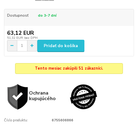
Dostupnosť
do 3-7 dní
63,12 EUR
51,32 EUR
bez DPH
Pridať do košíka
Tento mesiac zakúpili 51 zákazníci.
Ochrana
kupujúcého
Číslo produktu:
6755606866