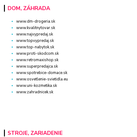
DOM, ZÁHRADA
www.dm-drogeria.sk
www.kvalitnytovar.sk
www.najvypredaj.sk
www.topvypredaj.sk
www.top-nabytok.sk
www.proti-skodcom.sk
www.retromaxishop.sk
www.superpredajca.sk
www.spotrebice-domace.sk
www.osvetlenie-svietidla.eu
www.uni-kozmetika.sk
www.zahradnicek.sk
STROJE, ZARIADENIE