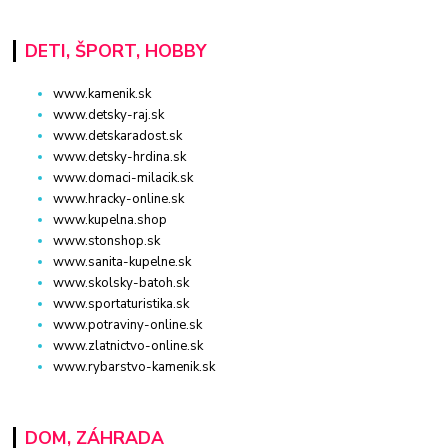
DETI, ŠPORT, HOBBY
www.kamenik.sk
www.detsky-raj.sk
www.detskaradost.sk
www.detsky-hrdina.sk
www.domaci-milacik.sk
www.hracky-online.sk
www.kupelna.shop
www.stonshop.sk
www.sanita-kupelne.sk
www.skolsky-batoh.sk
www.sportaturistika.sk
www.potraviny-online.sk
www.zlatnictvo-online.sk
www.rybarstvo-kamenik.sk
DOM, ZÁHRADA