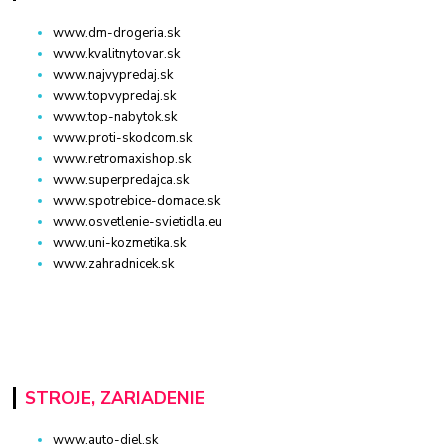
www.dm-drogeria.sk
www.kvalitnytovar.sk
www.najvypredaj.sk
www.topvypredaj.sk
www.top-nabytok.sk
www.proti-skodcom.sk
www.retromaxishop.sk
www.superpredajca.sk
www.spotrebice-domace.sk
www.osvetlenie-svietidla.eu
www.uni-kozmetika.sk
www.zahradnicek.sk
STROJE, ZARIADENIE
www.auto-diel.sk