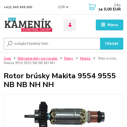
0
ks
EUR
+421 940 949 000
za
0,00 EUR
Menu
Hľadať
Úvod
Náhradné diely pre náradie
Rotory
Makita
Rotor brúsky
Makita 9554 9555 NB NB NH NH
Rotor brúsky Makita 9554 9555
NB NB NH NH