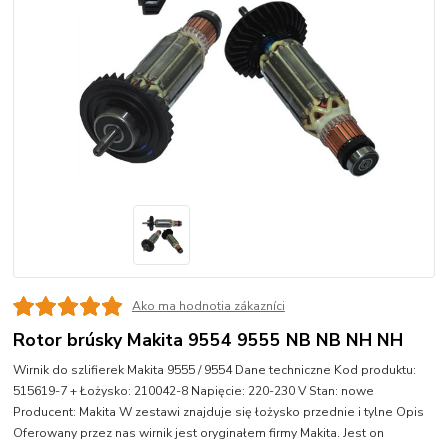
Ako ma hodnotia zákazníci
Rotor brúsky Makita 9554 9555 NB NB NH NH
Wirnik do szlifierek Makita 9555 / 9554 Dane techniczne Kod produktu:
515619-7 + Łożysko: 210042-8 Napięcie: 220-230 V Stan: nowe
Producent: Makita W zestawi znajduje się łożysko przednie i tylne Opis
Oferowany przez nas wirnik jest oryginałem firmy Makita. Jest on