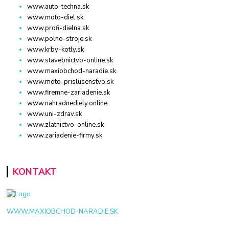
www.auto-techna.sk
www.moto-diel.sk
www.profi-dielna.sk
www.polno-stroje.sk
www.krby-kotly.sk
www.stavebnictvo-online.sk
www.maxiobchod-naradie.sk
www.moto-prislusenstvo.sk
www.firemne-zariadenie.sk
www.nahradnediely.online
www.uni-zdrav.sk
www.zlatnictvo-online.sk
www.zariadenie-firmy.sk
KONTAKT
WWW.MAXIOBCHOD-NARADIE.SK