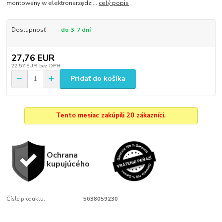
montowany w elektronarzędzi...
celý popis
Dostupnosť
do 3-7 dní
27,76 EUR
22,57 EUR
bez DPH
Pridať do košíka
Tento mesiac zakúpili 20 zákazníci.
Ochrana
kupujúcého
Číslo produktu:
5638059230