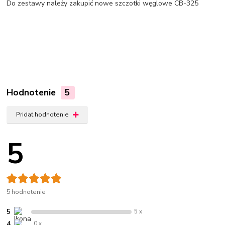
Do zestawy należy zakupić nowe szczotki węglowe CB-325
Hodnotenie
5
Pridať hodnotenie
5
5 hodnotenie
5
5 x
4
0 x